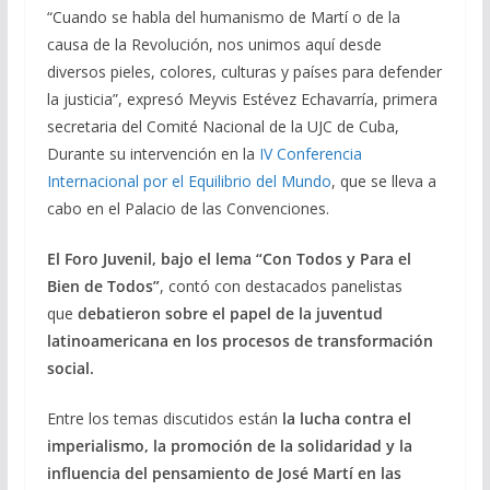
“Cuando se habla del humanismo de Martí o de la
e
e
at
ai
m
causa de la Revolución, nos unimos aquí desde
b
gr
s
l
p
diversos pieles, colores, culturas y países para defender
o
a
A
ar
la justicia”, expresó Meyvis Estévez Echavarría, primera
o
m
p
ti
secretaria del Comité Nacional de la UJC de Cuba,
Durante su intervención en la
IV Conferencia
k
p
r
Internacional por el Equilibrio del Mundo
, que se lleva a
cabo en el Palacio de las Convenciones.
El Foro Juvenil, bajo el lema “Con Todos y Para el
Bien de Todos”
, contó con destacados panelistas
que
debatieron sobre el papel de la juventud
latinoamericana en los procesos de transformación
social.
Entre los temas discutidos están
la lucha contra el
imperialismo, la promoción de la solidaridad y la
influencia del pensamiento de José Martí en las