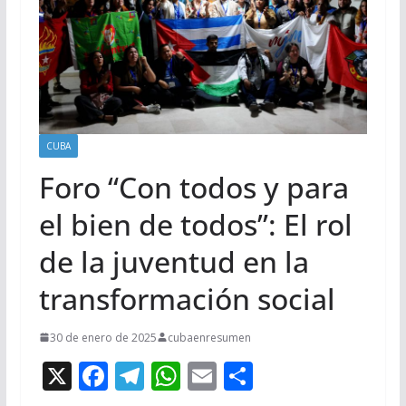
CUBA
Foro “Con todos y para
el bien de todos”: El rol
de la juventud en la
transformación social
30 de enero de 2025
cubaenresumen
X
F
T
W
E
C
ac
el
h
m
o