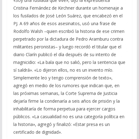
b
gr
s
l
p
«Soy una fusilada que vive», dijo la expresidenta
Cristina Fernández de Kirchner durante un homenaje a
o
a
A
ar
los fusilados de José León Suárez, que encabezó en el
o
m
p
ti
PJ. A 69 años de esos asesinatos, usó una frase de
k
p
r
Rodolfo Walsh –quien escribió la historia de ese crimen
perpetrado por la dictadura de Pedro Aramburu contra
militantes peronistas– y luego recordó el titular que el
diario Clarín publicó el día después de su intento de
magnicidio: «La bala que no salió, pero la sentencia que
sí saldrá». «Lo dijeron ellos, no es un invento mío.
Simplemente leo y tengo comprensión de texto»,
agregó en medio de los rumores que indican que, en
las próximas semanas, la Corte Suprema de Justicia
dejaría firme la condenaría a seis años de prisión y la
inhabilitaría de forma perpetua para ejercer cargos
públicos. «La casualidad no es una categoría política en
la historia», agregó y finalizó: «Estar presa es un
certificado de dignidad».