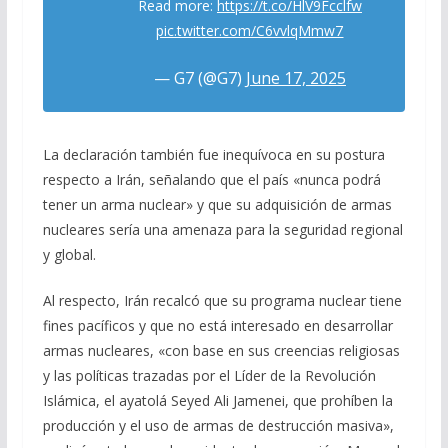
Read more:
https://t.co/HlV9Fcclfw
pic.twitter.com/C6vvlqMmw7
— G7 (@G7)
June 17, 2025
La declaración también fue inequívoca en su postura
respecto a Irán, señalando que el país «nunca podrá
tener un arma nuclear» y que su adquisición de armas
nucleares sería una amenaza para la seguridad regional
y global.
Al respecto, Irán recalcó que su programa nuclear tiene
fines pacíficos y que no está interesado en desarrollar
armas nucleares, «con base en sus creencias religiosas
y las políticas trazadas por el Líder de la Revolución
Islámica, el ayatolá Seyed Ali Jamenei, que prohíben la
producción y el uso de armas de destrucción masiva»,