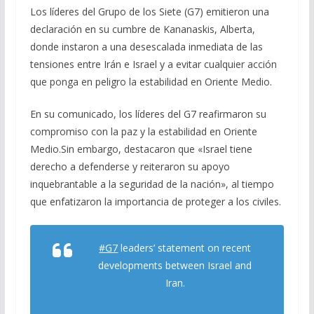
Los líderes del Grupo de los Siete (G7) emitieron una
e
e
at
ai
m
declaración en su cumbre de Kananaskis, Alberta,
b
gr
s
l
p
donde instaron a una desescalada inmediata de las
o
a
A
ar
tensiones entre Irán e Israel y a evitar cualquier acción
o
m
p
ti
que ponga en peligro la estabilidad en Oriente Medio.
k
p
r
En su comunicado, los líderes del G7 reafirmaron su
compromiso con la paz y la estabilidad en Oriente
Medio.Sin embargo, destacaron que «Israel tiene
derecho a defenderse y reiteraron su apoyo
inquebrantable a la seguridad de la nación», al tiempo
que enfatizaron la importancia de proteger a los civiles.
#G7
leaders’ statement on recent
developments between Israel and
Iran.