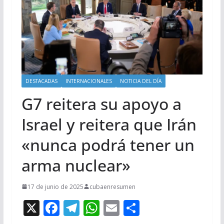
DESTACADAS
INTERNACIONALES
NOTICIA DEL DÍA
G7 reitera su apoyo a
Israel y reitera que Irán
«nunca podrá tener un
arma nuclear»
17 de junio de 2025
cubaenresumen
X
F
T
W
E
C
ac
el
h
m
o