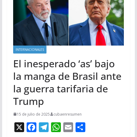
INTERNACIONALES
El inesperado ‘as’ bajo
la manga de Brasil ante
la guerra tarifaria de
Trump
15 de julio de 2025
cubaenresumen
X
F
T
W
E
C
ac
el
h
m
o