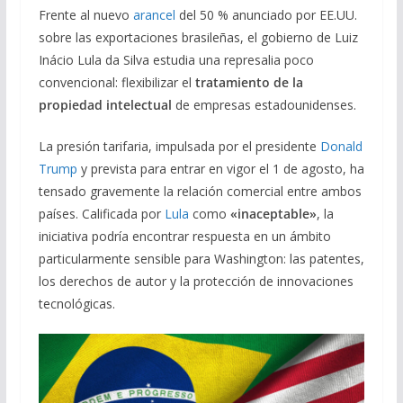
Frente al nuevo
arancel
del 50 % anunciado por EE.UU.
e
e
at
ai
m
sobre las exportaciones brasileñas, el gobierno de Luiz
b
gr
s
l
p
Inácio Lula da Silva estudia una represalia poco
o
a
A
ar
convencional: flexibilizar el
tratamiento de la
o
m
p
ti
propiedad intelectual
de empresas estadounidenses.
k
p
r
La presión tarifaria, impulsada por el presidente
Donald
Trump
y prevista para entrar en vigor el 1 de agosto, ha
tensado gravemente la relación comercial entre ambos
países. Calificada por
Lula
como
«inaceptable»
, la
iniciativa podría encontrar respuesta en un ámbito
particularmente sensible para Washington: las patentes,
los derechos de autor y la protección de innovaciones
tecnológicas.