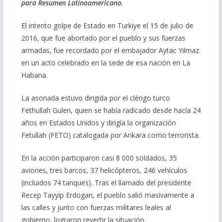
para Resumen Latinoamericano.
b
gr
s
l
p
o
a
A
ar
El intento golpe de Estado en Turkiye el 15 de julio de
o
m
p
ti
2016, que fue abortado por el pueblo y sus fuerzas
armadas, fue recordado por el embajador Aytac Yilmaz
k
p
r
en un acto celebrado en la sede de esa nación en La
Habana.
La asonada estuvo dirigida por el clérigo turco
Fethullah Gulen, quien se había radicado desde hacía 24
años en Estados Unidos y dirigía la organización
Fetullah (FETO) catalogada por Ankara como terrorista.
En la acción participaron casi 8 000 soldados, 35
aviones, tres barcos, 37 helicópteros, 246 vehículos
(incluidos 74 tanques). Tras el llamado del presidente
Recep Tayyip Erdogan, el pueblo salió masivamente a
las calles y junto con fuerzas militares leales al
gobierno, lograron revertir la situación.