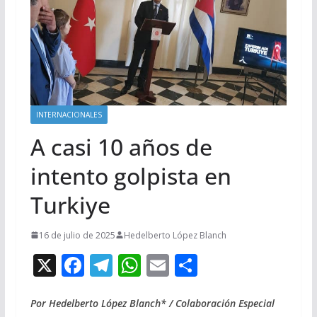
INTERNACIONALES
A casi 10 años de
intento golpista en
Turkiye
16 de julio de 2025
Hedelberto López Blanch
X
F
T
W
E
C
ac
el
h
m
o
e
e
at
ai
m
Por Hedelberto López Blanch* / Colaboración Especial