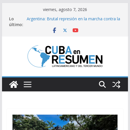
Saltar
viernes, agosto 7, 2026
Prensa de EE. UU. divulga filtraciones
al
Lo
gubernamentales: la CIA estaría intensificando su
contenido
último:
labor contra Cuba
Argentina: Brutal represión en la marcha contra la
ley de extranjerización
Primer Ministro de Namibia inicia visita oficial a
Cuba
Visitó Díaz-Canel la Empresa Eléctrica de La
Habana y otros lugares de impacto para el país
Fernández de Cossío sobre EE. UU.: ¿Será real el
miedo?