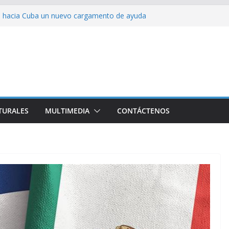
ia hacia Cuba un nuevo cargamento de ayuda
 represión en la marcha contra la ley de
rra contra Irán terminará muy pronto
alestina
ión colectiva Junto a Fidel
TURALES
MULTIMEDIA
CONTÁCTENOS