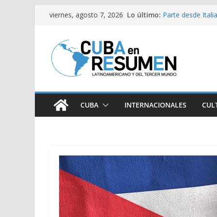
Saltar
Lo último:
Parte desde Ital
viernes, agosto 7, 2026
al
solidaria
Argentina: Brutal
contenido
extranjerización
Trump alega: Gue
Fidel y la causa p
Inauguran exposic
CUBA
INTERNACIONALES
CUL