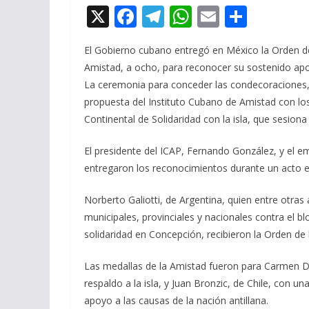
X
F
T
W
E
C
ac
el
h
m
o
El Gobierno cubano entregó en México la Orden de l
e
e
at
ai
m
Amistad, a ocho, para reconocer su sostenido apo
b
gr
s
l
p
La ceremonia para conceder las condecoraciones, 
o
a
A
ar
propuesta del Instituto Cubano de Amistad con los
o
m
p
ti
Continental de Solidaridad con la isla, que sesiona 
k
p
r
El presidente del ICAP, Fernando González, y el 
entregaron los reconocimientos durante un acto e
Norberto Galiotti, de Argentina, quien entre otra
municipales, provinciales y nacionales contra el 
solidaridad en Concepción, recibieron la Orden de l
Las medallas de la Amistad fueron para Carmen Di
respaldo a la isla, y Juan Bronzic, de Chile, con u
apoyo a las causas de la nación antillana.