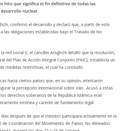
hito que significa el fin definitivo de todas las
 desarrollo nuclear.
hchi, confirmó el desarrollo y declaró que, a partir de este
a las obligaciones establecidas bajo el Tratado de No
la red social X, el canciller Araghchi detalló que la resolución,
l del Plan de Acción Integral Conjunto (PAIC), establecía un
de medidas restrictivas, el cual ha concluido.
icas hacia ciertos países que, en su opinión, intentaron
gurar la percepción internacional sobre Irán. Acusó a estas
los derechos soberanos de la República Islámica eran
letamente errónea y carente de fundamento legal.
 días después de que el ministro participara activamente en la
ró de Coordinación del Movimiento de Países No Alineados
nda, durante los días 15 y 16 de octubre.