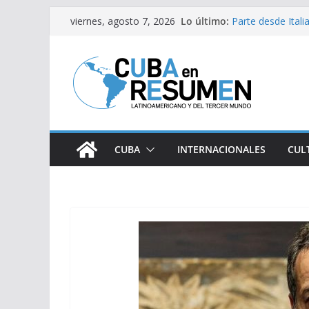
Saltar
Lo último:
Parte desde Ital
viernes, agosto 7, 2026
al
solidaria
Argentina: Brutal
contenido
extranjerización
Trump alega: Gue
Fidel y la causa p
Inauguran exposic
CUBA
INTERNACIONALES
CUL