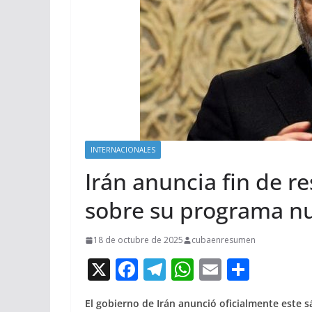
INTERNACIONALES
Irán anuncia fin de r
sobre su programa nu
18 de octubre de 2025
cubaenresumen
X
F
T
W
E
C
ac
el
h
m
o
El gobierno de Irán anunció oficialmente este s