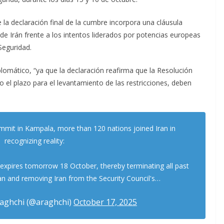
 la declaración final de la cumbre incorpora una cláusula
 de Irán frente a los intentos liderados por potencias europeas
Seguridad.
plomático, “ya que la declaración reafirma que la Resolución
o el plazo para el levantamiento de las restricciones, deben
mmit in Kampala, more than 120 nations joined Iran in
recognizing reality:
expires tomorrow 18 October, thereby terminating all past
an and removing Iran from the Security Council's…
aghchi (@araghchi)
October 17, 2025