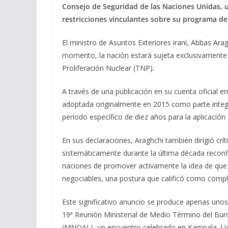
e
e
at
ai
m
Consejo de Seguridad de las Naciones Unidas, un 
b
gr
s
l
p
restricciones vinculantes sobre su programa de
o
a
A
ar
El ministro de Asuntos Exteriores iraní, Abbas Arag
o
m
p
ti
momento, la nación estará sujeta exclusivamente 
k
p
r
Proliferación Nuclear (TNP).
A través de una publicación en su cuenta oficial en 
adoptada originalmente en 2015 como parte integra
período específico de diez años para la aplicación 
En sus declaraciones, Araghchi también dirigió crít
sistemáticamente durante la última década reconfi
naciones de promover activamente la idea de que 
negociables, una postura que calificó como comp
Este significativo anuncio se produce apenas unos
19ª Reunión Ministerial de Medio Término del Bu
(MNOAL), un encuentro celebrado en Kampala, Uga