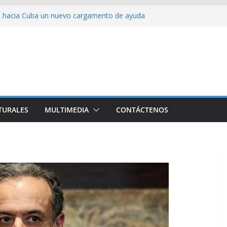
ia hacia Cuba un nuevo cargamento de ayuda
 represión en la marcha contra la ley de
rra contra Irán terminará muy pronto
alestina
ión colectiva Junto a Fidel
TURALES
MULTIMEDIA
CONTÁCTENOS