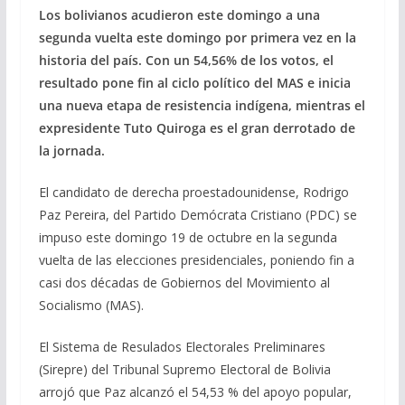
Los bolivianos acudieron este domingo a una
e
e
at
ai
m
segunda vuelta este domingo por primera vez en la
b
gr
s
l
p
historia del país.
Con un 54,56% de los votos, el
o
a
A
ar
resultado pone fin al ciclo político del MAS e inicia
o
m
p
ti
una nueva etapa de resistencia indígena, mientras el
expresidente Tuto Quiroga es el gran derrotado de
k
p
r
la jornada.
El candidato de derecha proestadounidense, Rodrigo
Paz Pereira, del Partido Demócrata Cristiano (PDC) se
impuso este domingo 19 de octubre en la segunda
vuelta de las elecciones presidenciales, poniendo fin a
casi dos décadas de Gobiernos del Movimiento al
Socialismo (MAS).
El Sistema de Resulados Electorales Preliminares
(Sirepre) del Tribunal Supremo Electoral de Bolivia
arrojó que Paz alcanzó el 54,53 % del apoyo popular,