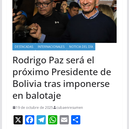
DESTACADAS
INTERNACIONALES
NOTICIA DEL DÍA
Rodrigo Paz será el
próximo Presidente de
Bolivia tras imponerse
en balotaje
19 de octubre de 2025
cubaenresumen
X
F
T
W
E
C
ac
el
h
m
o