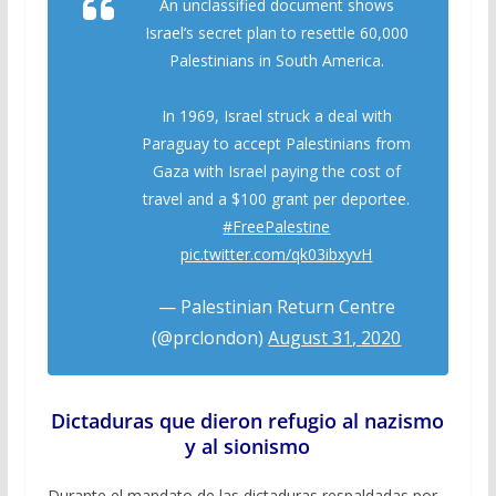
An unclassified document shows
Israel’s secret plan to resettle 60,000
Palestinians in South America.
In 1969, Israel struck a deal with
Paraguay to accept Palestinians from
Gaza with Israel paying the cost of
travel and a $100 grant per deportee.
#FreePalestine
pic.twitter.com/qk03ibxyvH
— Palestinian Return Centre
(@prclondon)
August 31, 2020
Dictaduras que dieron refugio al nazismo
y al sionismo
Durante el mandato de las dictaduras respaldadas por