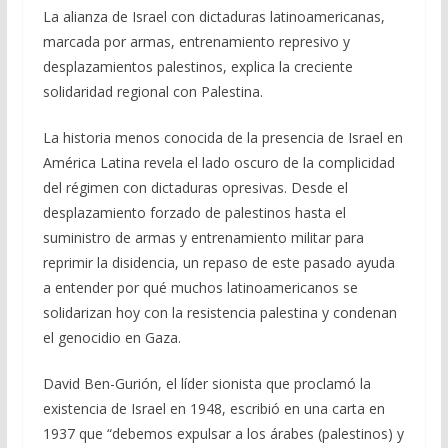
La alianza de Israel con dictaduras latinoamericanas,
e
e
at
ai
m
marcada por armas, entrenamiento represivo y
b
gr
s
l
p
desplazamientos palestinos, explica la creciente
o
a
A
ar
solidaridad regional con Palestina.
o
m
p
ti
La historia menos conocida de la presencia de Israel en
k
p
r
América Latina revela el lado oscuro de la complicidad
del régimen con dictaduras opresivas. Desde el
desplazamiento forzado de palestinos hasta el
suministro de armas y entrenamiento militar para
reprimir la disidencia, un repaso de este pasado ayuda
a entender por qué muchos latinoamericanos se
solidarizan hoy con la resistencia palestina y condenan
el genocidio en Gaza.
David Ben-Gurión, el líder sionista que proclamó la
existencia de Israel en 1948, escribió en una carta en
1937 que “debemos expulsar a los árabes (palestinos) y