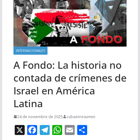
INTERNACIONALES
A Fondo: La historia no
contada de crímenes de
Israel en América
Latina
24 de noviembre de 2025
cubaenresumen
X
F
T
W
E
C
ac
el
h
m
o