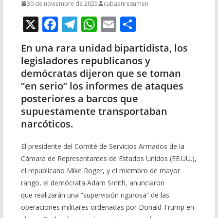
30 de noviembre de 2025
cubaenresumen
X
F
T
W
E
C
ac
el
h
m
o
En una rara unidad bipartidista, los
e
e
at
ai
m
legisladores republicanos y
b
gr
s
l
p
demócratas dijeron que se toman
o
a
A
ar
“en serio” los informes de ataques
o
m
p
ti
posteriores a barcos que
supuestamente transportaban
k
p
r
narcóticos.
El presidente del Comité de Servicios Armados de la
Cámara de Representantes de Estados Unidos (EE.UU.),
el republicano Mike Roger, y el miembro de mayor
rango, el demócrata Adam Smith, anunciaron
que realizarán una “supervisión rigurosa” de las
operaciones militares ordenadas por Donald Trump en