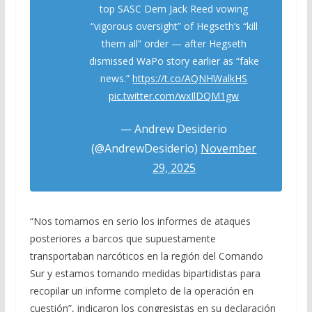
top SASC Dem Jack Reed vowing
“vigorous oversight” of Hegseth’s “kill
them all” order — after Hegseth
dismissed WaPo story earlier as “fake
news.”
https://t.co/AQNHWalkHS
pic.twitter.com/wxIlDQM1gw
— Andrew Desiderio
(@AndrewDesiderio)
November
29, 2025
“Nos tomamos en serio los informes de ataques
posteriores a barcos que supuestamente
transportaban narcóticos en la región del Comando
Sur y estamos tomando medidas bipartidistas para
recopilar un informe completo de la operación en
cuestión”, indicaron los congresistas en su declaración