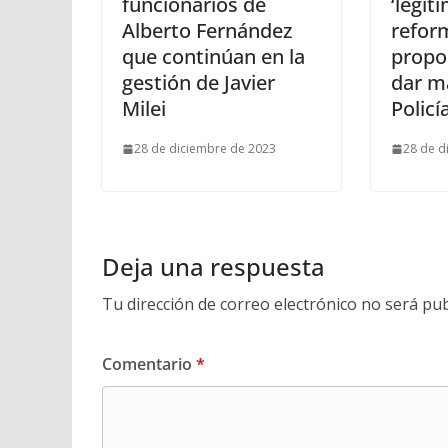
funcionarios de
‘legít
Alberto Fernández
refor
que continúan en la
propo
gestión de Javier
dar m
Milei
Policí
28 de diciembre de 2023
28 de d
Deja una respuesta
Tu dirección de correo electrónico no será pub
Comentario
*