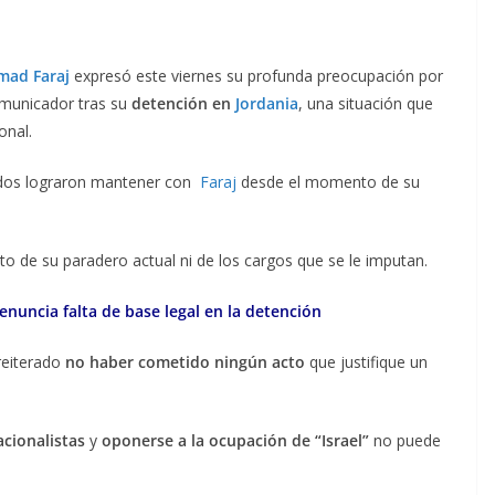
ad Faraj
expresó este viernes su profunda preocupación por
municador tras su
detención
en
Jordania
, una situación que
onal.
gados lograron mantener con
Faraj
desde el momento de su
to de su paradero actual ni de los cargos que se le imputan.
uncia falta de base legal en la detención
reiterado
no haber cometido ningún acto
que justifique un
cionalistas
y
oponerse a la ocupación de “Israel”
no puede