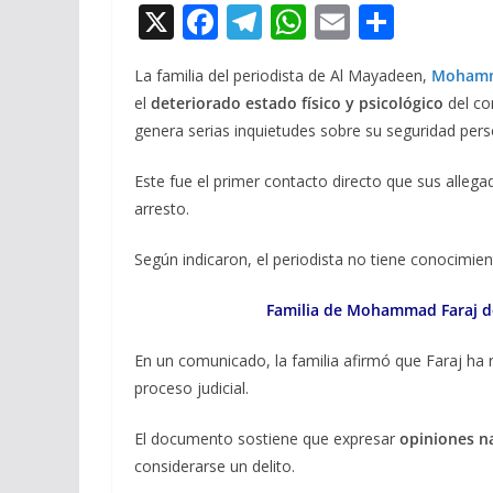
X
F
T
W
E
C
ac
el
h
m
o
La familia del periodista de Al Mayadeen,
Mohamm
e
e
at
ai
m
el
deteriorado estado físico y psicológico
del co
b
gr
s
l
p
genera serias inquietudes sobre su seguridad pers
o
a
A
ar
Este fue el primer contacto directo que sus alle
o
m
p
ti
arresto.
k
p
r
Según indicaron, el periodista no tiene conocimien
Familia de Mohammad Faraj den
En un comunicado, la familia afirmó que Faraj ha 
proceso judicial.
El documento sostiene que expresar
opiniones na
considerarse un delito.