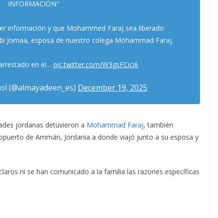
INFORMACIÓN"
er información y que Mohammed Faraj sea liberado
Abi Jomaa, esposa de nuestro colega Mohammad Faraj.
 arrestado en el…
pic.twitter.com/W3gsFCici6
ol (@almayadeen_es)
December 19, 2025
ades jordanas detuvieron a
Mohammad Faraj,
también
ropuerto de Ammán, Jordania a donde viajó junto a su esposa y
aros ni se han comunicado a la familia las razones específicas