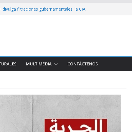
sío sobre EE. UU.: ¿Será real el miedo?
 divulga filtraciones gubernamentales: la CIA
cando su labor contra Cuba
bó a Cuba Brigada por el Centenario de Fidel
e Namibia inicia visita oficial a Cuba
l la Empresa Eléctrica de La Habana y otros
to para el país
TURALES
MULTIMEDIA
CONTÁCTENOS