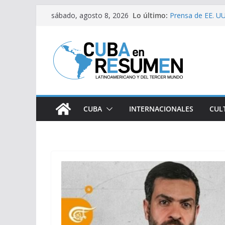
Saltar
Fernández de Cos
Lo último:
sábado, agosto 8, 2026
Prensa de EE. UU.
al
estaría intensifi
contenido
Desde Italia arri
Primer Ministro d
Visitó Díaz-Cane
lugares de impac
CUBA
INTERNACIONALES
CUL