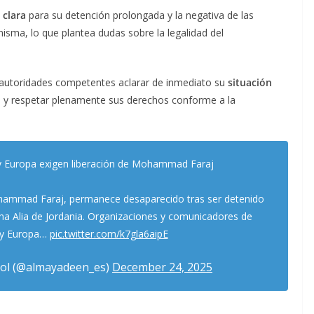
 clara
para su detención prolongada y la negativa de las
isma, lo que plantea dudas sobre la legalidad del
as autoridades competentes aclarar de inmediato su
situación
l
y respetar plenamente sus derechos conforme a la
y Europa exigen liberación de Mohammad Faraj
hammad Faraj, permanece desaparecido tras ser detenido
ina Alia de Jordania. Organizaciones y comunicadores de
 y Europa…
pic.twitter.com/k7gla6aipE
ol (@almayadeen_es)
December 24, 2025