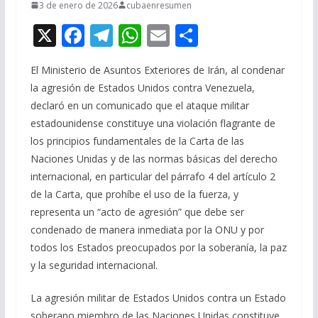
3 de enero de 2026
cubaenresumen
X
F
T
W
E
C
ac
el
h
m
o
El Ministerio de Asuntos Exteriores de Irán, al condenar
e
e
at
ai
m
la agresión de Estados Unidos contra Venezuela,
b
gr
s
l
p
declaró en un comunicado que el ataque militar
o
a
A
ar
estadounidense constituye una violación flagrante de
o
m
p
ti
los principios fundamentales de la Carta de las
Naciones Unidas y de las normas básicas del derecho
k
p
r
internacional, en particular del párrafo 4 del artículo 2
de la Carta, que prohíbe el uso de la fuerza, y
representa un “acto de agresión” que debe ser
condenado de manera inmediata por la ONU y por
todos los Estados preocupados por la soberanía, la paz
y la seguridad internacional.
La agresión militar de Estados Unidos contra un Estado
soberano miembro de las Naciones Unidas constituye