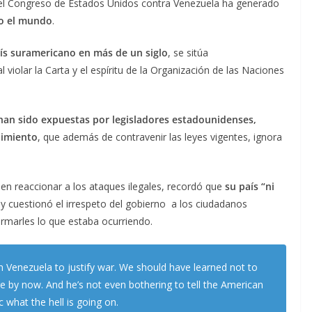
or el Congreso de Estados Unidos contra Venezuela ha generado
do el mundo
.
aís suramericano en más de un siglo
, se sitúa
l violar la Carta y el espíritu de la Organización de las Naciones
han sido expuestas por legisladores estadounidenses,
dimiento
, que además de contravenir las leyes vigentes, ignora
 en reaccionar a los ataques ilegales, recordó que
su país “ni
 y cuestionó el irrespeto del gobierno a los ciudadanos
rmarles lo que estaba ocurriendo.
in Venezuela to justify war. We should have learned not to
e by now. And he’s not even bothering to tell the American
c what the hell is going on.