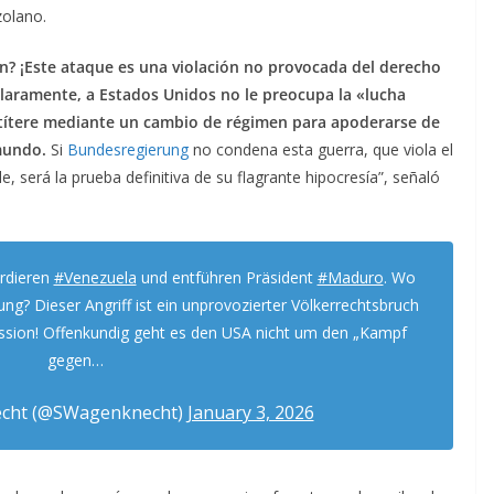
zolano.
n? ¡Este ataque es una violación no provocada del derecho
laramente, a Estados Unidos no le preocupa la «lucha
o títere mediante un cambio de régimen para apoderarse de
 mundo.
Si
Bundesregierung
no condena esta guerra, que viola el
, será la prueba definitiva de su flagrante hipocresía”, señaló
dieren
#Venezuela
und entführen Präsident
#Maduro
. Wo
ung? Dieser Angriff ist ein unprovozierter Völkerrechtsbruch
ession! Offenkundig geht es den USA nicht um den „Kampf
gegen…
cht (@SWagenknecht)
January 3, 2026