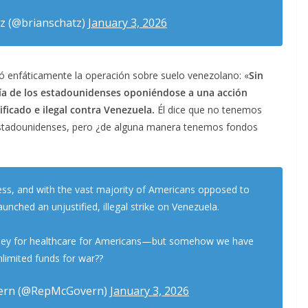
z (@brianschatz)
January 3, 2026
 enfáticamente la operación sobre suelo venezolano: «
Sin
ría de los estadounidenses oponiéndose a una acción
ificado e ilegal contra Venezuela.
Él dice que no tenemos
s estadounidenses, pero ¿de alguna manera tenemos fondos
ss, and with the vast majority of Americans opposed to
aunched an unjustified, illegal strike on Venezuela.
ey for healthcare for Americans—but somehow we have
nlimited funds for war??
vern (@RepMcGovern)
January 3, 2026