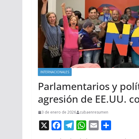
INTERNACIONALES
Parlamentarios y pol
agresión de EE.UU. c
3 de enero de 2026
cubaenresumen
X
F
T
W
E
C
ac
el
h
m
o