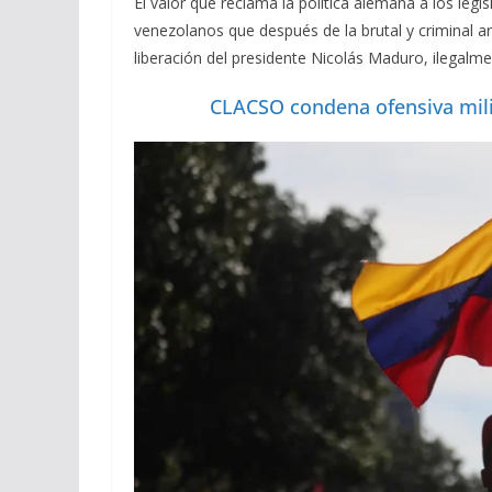
El valor que reclama la política alemana a los legi
venezolanos que después de la brutal y criminal a
liberación del presidente Nicolás Maduro, ilegalm
CLACSO condena ofensiva mili