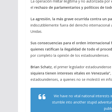
La operación militar ilegítima y no autorizada p
e
e
at
ai
m
el
rechazo de parlamentarios y políticos de to
b
gr
s
l
p
o
a
A
ar
La agresión, la más grave ocurrida contra un p
indiscutiblemente fuera del derecho internacional a
o
m
p
ti
Unidas.
k
p
r
Sus consecuencias para el orden internacional 
quienes ratifican la ilegalidad de todo el proce
por completo la opinión de los estadounidenses.
Brian Schatz
, el primer legislador estadounidense
siquiera tienen intereses vitales en Venezuela”
,
estadounidenses, a quienes no se molestó en info
We have no vital national interests 
stumble into another stupid adventur
publi