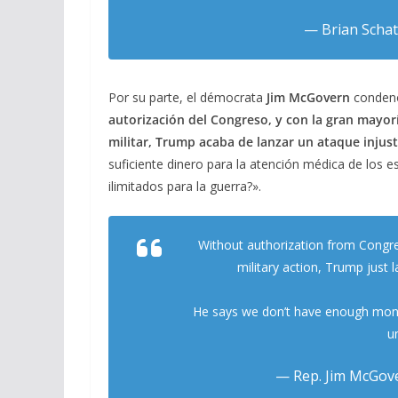
— Brian Schat
Por su parte, el démocrata
Jim McGovern
condenó
autorización del Congreso, y con la gran mayo
militar, Trump acaba de lanzar un ataque injust
suficiente dinero para la atención médica de lo
ilimitados para la guerra?».
Without authorization from Congre
military action, Trump just l
He says we don’t have enough mon
u
— Rep. Jim McGo