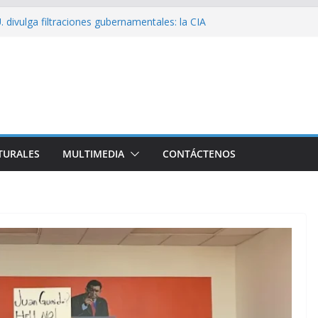
sío sobre EE. UU.: ¿Será real el miedo?
 divulga filtraciones gubernamentales: la CIA
cando su labor contra Cuba
bó a Cuba Brigada por el Centenario de Fidel
e Namibia inicia visita oficial a Cuba
l la Empresa Eléctrica de La Habana y otros
to para el país
TURALES
MULTIMEDIA
CONTÁCTENOS