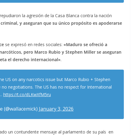
repudiaron la agresión de la Casa Blanca contra la nación
, criminal, y aseguran que su único propósito es apoderarse
ce
se expresó en redes sociales:
«Maduro se ofreció a
narcóticos, pero Marco Rubio y Stephen Miller se aseguran
eta el derecho internacional»
.
the US on any narcotics issue but Marco Rubio + Stephen
be no negotiations. The US has no respect for International
…
https://t.co/dLKwXfM5ru
e (@wallacemick)
January 3, 2026
iado un contundente mensaje al parlamento de su país en