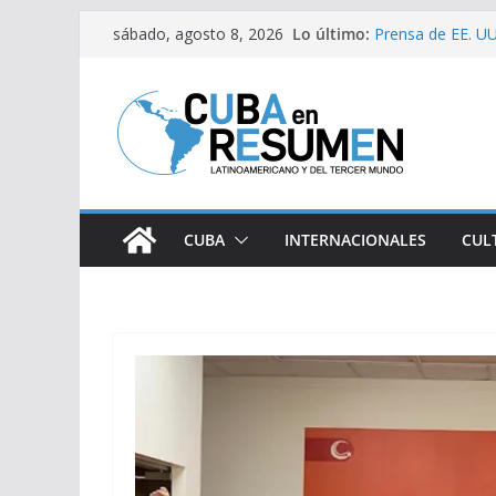
Fernández de Cos
Saltar
Lo último:
sábado, agosto 8, 2026
Prensa de EE. UU.
al
estaría intensifi
contenido
Desde Italia arri
Primer Ministro d
Visitó Díaz-Cane
lugares de impac
CUBA
INTERNACIONALES
CUL