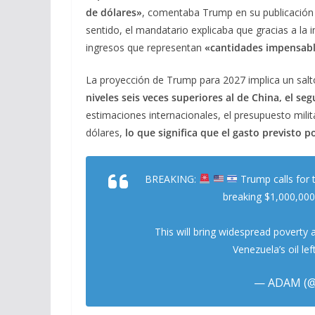
de dólares»
, comentaba Trump en su publicación c
sentido, el mandatario explicaba que gracias a la
ingresos que representan
«cantidades impensab
La proyección de Trump para 2027 implica un salto
niveles seis veces superiores al de China, el s
estimaciones internacionales, el presupuesto milit
dólares,
lo que significa que el gasto previsto p
BREAKING:
Trump calls for t
breaking $1,000,000
This will bring widespread poverty 
Venezuela’s oil le
— ADAM (