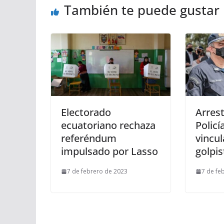
También te puede gustar
Electorado
Arrest
ecuatoriano rechaza
Policí
referéndum
vincu
impulsado por Lasso
golpis
7 de febrero de 2023
7 de fe