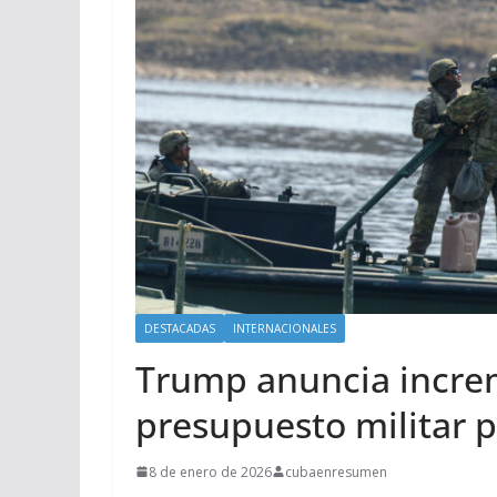
DESTACADAS
INTERNACIONALES
Trump anuncia incre
presupuesto militar p
8 de enero de 2026
cubaenresumen