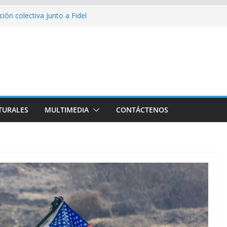
ión colectiva Junto a Fidel
 divulga filtraciones gubernamentales: la CIA
cando su labor contra Cuba
 represión en la marcha contra la ley de
rra contra Irán terminará muy pronto
alestina
TURALES
MULTIMEDIA
CONTÁCTENOS