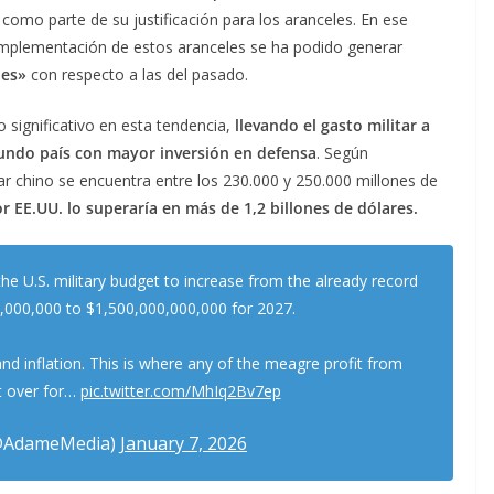
omo parte de su justificación para los aranceles. En ese
 implementación de estos aranceles se ha podido generar
les»
con respecto a las del pasado.
 significativo en esta tendencia,
llevando el gasto militar a
egundo país con mayor inversión en defensa
. Según
ar chino se encuentra entre los 230.000 y 250.000 millones de
or EE.UU. lo superaría en más de 1,2 billones de dólares.
he U.S. military budget to increase from the already record
,000,000 to $1,500,000,000,000 for 2027.
and inflation. This is where any of the meagre profit from
ft over for…
pic.twitter.com/MhIq2Bv7ep
@AdameMedia)
January 7, 2026