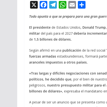
X
F
T
W
E
C
ac
el
h
m
o
Todo apunta a que se prepara para una gran guerr
e
e
at
ai
m
b
gr
s
l
p
El presidente
de Estados Unidos,
Donald Trump
o
a
A
ar
militar
del país para el 2027
debería incrementar
de
1,5 billones de dólares.
o
m
p
ti
k
p
r
Según afirmó en una
publicación
de la red social
fuerzas armadas
estadounidenses, formará parte 
aranceles impuestos a otros países.
«Tras largas y difíciles negociaciones con sena
políticos, he decidido que
, por el bien de nuestr
peligrosos,
nuestro presupuesto militar para el 
billones de dólares»
, expresaba el mandatario en
A pesar de ser un anuncio que se presenta como