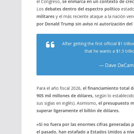
el Congreso,
se enmarca en un contexto de creci
Los
debates dentro del espectro político
estado
militares
y el más reciente ataque a la nación ve
por Donald Trump sin aviso ni autorización de
After getting the first official $1 tri
that he wants a $1.5 trill
— Dave DeCam
Para el año fiscal 2026,
el financiamiento total 
905 mil millones de dólares
, según lo establecido
sus siglas en inglés). Asimismo,
el presupuesto m
superar ligeramente el billón de dólares.
«Si no fuera por las enormes cifras generadas p
el pasado, han estafado a Estados Unidos a nive