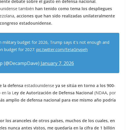
ente debate sobre el gasto en defensa nacional
.
unidense también
han tenido como tema los despliegues
nezolana,
acciones que han sido realizadas unilateralmente
l congreso estadounidense.
llion military budget for 2026, Trump says it's not enough and
ion budget for 2027.
pic.twitter.com/EeIaGnvpeh
p (@DecampDave)
January 7, 2026
de la defensa
estadounidense
ya se sitúa en torno a los 900-
 en la L
ey de Autorización de Defensa Nacional
(NDAA, por
ás amplio de defensa nacional para ese mismo año podría
or los aranceles de otros países, muchos de los cuales, en
les nunca antes vistos, me quedaría en la cifra de 1 billón