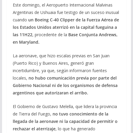
Este domingo, el Aeropuerto Internacional Malvinas
e
e
at
ai
m
Argentinas de Ushuaia fue testigo de un suceso inusual
b
gr
s
l
p
cuando
un Boeing C-40 Clipper de la Fuerza Aérea de
o
a
A
ar
los Estados Unidos aterrizó en la capital fueguina a
o
m
p
ti
las 11H22
, procedente de la
Base Conjunta Andrews,
en Maryland.
k
p
r
La aeronave, que hizo escalas previas en San Juan
(Puerto Rico) y Buenos Aires, generó gran
incertidumbre, ya que, según informaron fuentes
locales,
no hubo comunicación previa por parte del
Gobierno Nacional ni de los organismos de defensa
argentinos que autorizaran el arribo.
El Gobierno de Gustavo Melella, que lidera la provincia
de Tierra del Fuego,
no tuvo conocimiento de la
llegada de la aeronave ni la capacidad de permitir o
rechazar el aterrizaje
, lo que ha generado