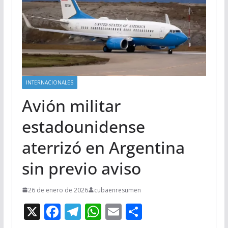
INTERNACIONALES
Avión militar
estadounidense
aterrizó en Argentina
sin previo aviso
26 de enero de 2026
cubaenresumen
X
F
T
W
E
C
ac
el
h
m
o