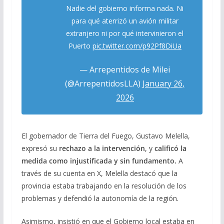
Nadie del gobierno informa nada. Ni
para qué aterrizó un avión militar
extranjero ni por qué intervinieron el
Puerto
pic.twitter.com/p92Pf8DiUa
— Arrepentidos de Milei
(@ArrepentidosLLA)
January 26,
2026
El gobernador de Tierra del Fuego, Gustavo Melella,
expresó su
rechazo a la intervención
, y
calificó la
medida como injustificada y sin fundamento.
A
través de su cuenta en X, Melella destacó que la
provincia estaba trabajando en la resolución de los
problemas y defendió la autonomía de la región.
Asimismo, insistió en que el Gobierno local estaba en