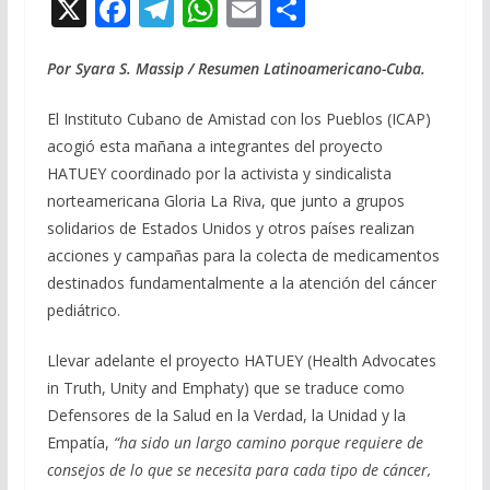
X
F
T
W
E
C
ac
el
h
m
o
e
e
at
ai
m
Por Syara S. Massip / Resumen Latinoamericano-Cuba.
b
gr
s
l
p
El Instituto Cubano de Amistad con los Pueblos (ICAP)
o
a
A
ar
acogió esta mañana a integrantes del proyecto
o
m
p
ti
HATUEY coordinado por la activista y sindicalista
norteamericana Gloria La Riva, que junto a grupos
k
p
r
solidarios de Estados Unidos y otros países realizan
acciones y campañas para la colecta de medicamentos
destinados fundamentalmente a la atención del cáncer
pediátrico.
Llevar adelante el proyecto HATUEY (Health Advocates
in Truth, Unity and Emphaty) que se traduce como
Defensores de la Salud en la Verdad, la Unidad y la
Empatía,
“ha sido un largo camino porque requiere de
consejos de lo que se necesita para cada tipo de cáncer,