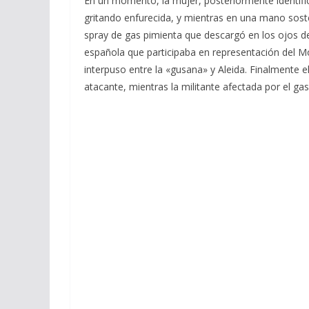
En un momento, la mujer, posteriormente identifi
gritando enfurecida, y mientras en una mano soste
spray de gas pimienta que descargó en los ojos de
española que participaba en representación del M
interpuso entre la «gusana» y Aleida. Finalmente e
atacante, mientras la militante afectada por el g