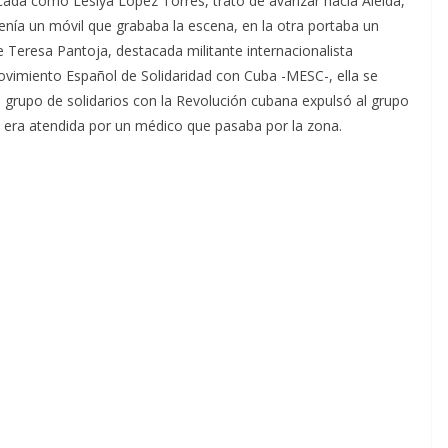
cada como Leslya López Torres, trató de avanzar hacia Aleida,
nía un móvil que grababa la escena, en la otra portaba un
 Teresa Pantoja, destacada militante internacionalista
ovimiento Español de Solidaridad con Cuba -MESC-, ella se
l grupo de solidarios con la Revolución cubana expulsó al grupo
as era atendida por un médico que pasaba por la zona.