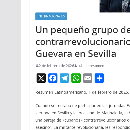
INTERNACIONALES
Un pequeño grupo d
contrarrevolucionario
Guevara en Sevilla
2 de febrero de 2026
cubaenresumen
X
F
T
W
E
C
ac
el
h
m
o
Resumen Latinoamericano, 1 de febrero de 2026.
e
e
at
ai
m
b
gr
s
l
p
Cuando se retiraba de participar en las jornadas E
o
a
A
ar
semana en Sevilla y la localidad de Marinaleda, l
una pareja de «cubanos» contrarrevolucionarios que
o
m
p
ti
asesino”. La militante revolucionaria, les respondi