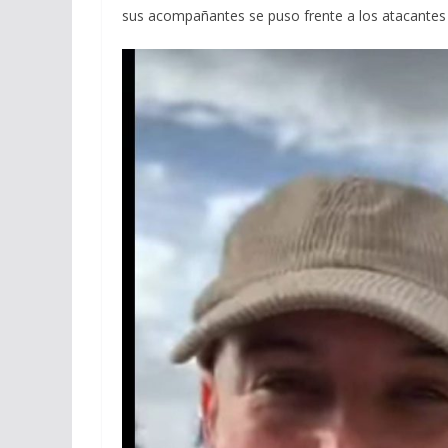
k
p
r
sus acompañantes se puso frente a los atacantes 