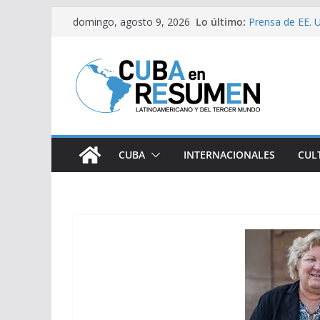
Saltar
Lo último:
Prensa de EE. U
domingo, agosto 9, 2026
al
estaría intensi
Desde Italia ar
contenido
Primer Ministro 
Visitó Díaz-Can
lugares de impa
Fernández de Co
CUBA
INTERNACIONALES
CUL