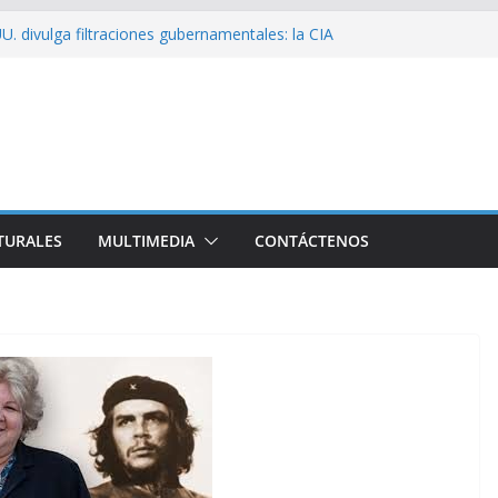
U. divulga filtraciones gubernamentales: la CIA
ficando su labor contra Cuba
ribó a Cuba Brigada por el Centenario de Fidel
de Namibia inicia visita oficial a Cuba
el la Empresa Eléctrica de La Habana y otros
cto para el país
ssío sobre EE. UU.: ¿Será real el miedo?
TURALES
MULTIMEDIA
CONTÁCTENOS