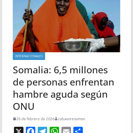
INTERNACIONALES
Somalia: 6,5 millones
de personas enfrentan
hambre aguda según
ONU
26 de febrero de 2026
cubaenresumen
X
F
T
W
E
C