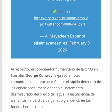
Lee más:
https://t.co/zYqeUV2X80
#Somalia
…
pic.twitter.com/Kl86c4TZ2N
— Al Mayadeen Español
(@almayadeen_es)
February 8,
2026
Al respecto, el coordinador humanitario de la ONU en
Somalia,
George Conway
, expresó en otro
comunicado su preocupación por el rápido deterioro de
las condiciones, mencionando el incremento
desmesurado del precio del agua, la insuficiencia de
alimentos, la pérdida de ganado y el déficit en los
fondos humanitarios.