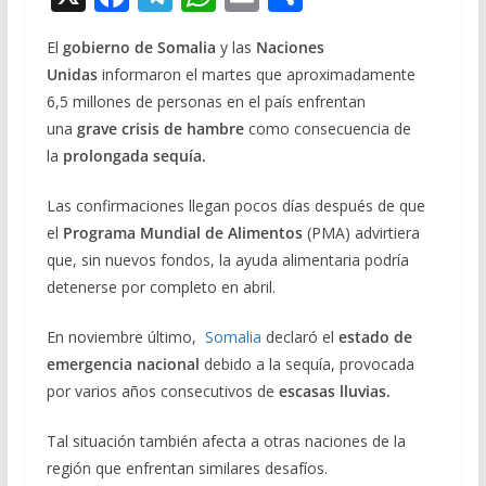
ac
el
h
m
o
El
gobierno de Somalia
y las
Naciones
e
e
at
ai
m
Unidas
informaron el martes que aproximadamente
b
gr
s
l
p
6,5 millones de personas en el país enfrentan
o
a
A
ar
una
grave crisis de hambre
como consecuencia de
o
m
p
ti
la
prolongada sequía.
k
p
r
Las confirmaciones llegan pocos días después de que
el
Programa Mundial de Alimentos
(PMA) advirtiera
que, sin nuevos fondos, la ayuda alimentaria podría
detenerse por completo en abril.
En noviembre último,
Somalia
declaró el
estado de
emergencia nacional
debido a la sequía, provocada
por varios años consecutivos de
escasas lluvias.
Tal situación también afecta a otras naciones de la
región que enfrentan similares desafíos.