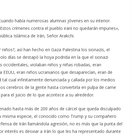
 cuando había numerosas alumnas jóvenes en su interior.
Estos crímenes contra el pueblo iraní no quedarán impunes»,
ública Islámica de Irán, Señor Arakchi.
niños?, así han hecho en Gaza Palestina los sionazis, el
olo días se destapó la hoya podrida en la que el sionazi
as occidentales, violaban niños y niñas robadas, eran
 a EEUU, eran niños ucranianos que desaparecían, eran de
 tal cual infinitamente denunciada y callada por los medios
s cerebros de la gente hasta convertirla en pulpa de carne
para el juicio de lo que acontece a su alrededor.
ndenado hasta más de 200 años de cárcel que queda disculpado
e su misma especie, el conocido como Trump y su compañero
efensa de Irán llamándola agresión, no es más que la punta del
r interés es desviar a Irán lo que les ha representado durante