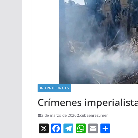
INTERNACIONALES
Crímenes imperialista
2 de marzo de 2026
cubaenresumen
X
F
T
W
E
C