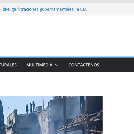
 divulga filtraciones gubernamentales: la CIA
cando su labor contra Cuba
bó a Cuba Brigada por el Centenario de Fidel
e Namibia inicia visita oficial a Cuba
l la Empresa Eléctrica de La Habana y otros
to para el país
sío sobre EE. UU.: ¿Será real el miedo?
TURALES
MULTIMEDIA
CONTÁCTENOS