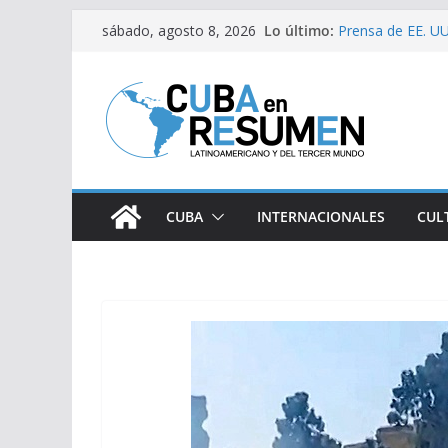
Saltar
Lo último:
Prensa de EE. UU.
sábado, agosto 8, 2026
al
estaría intensifi
Desde Italia arri
contenido
Primer Ministro d
Visitó Díaz-Cane
lugares de impac
Fernández de Cos
CUBA
INTERNACIONALES
CUL