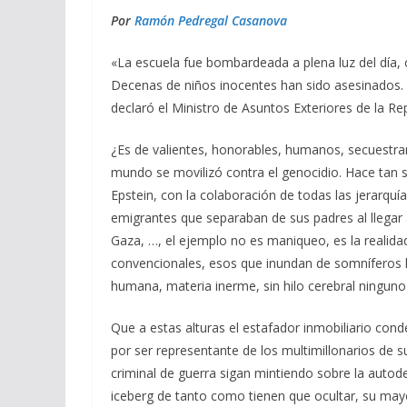
ac
el
h
m
o
e
e
at
ai
m
Por
Ramón Pedregal Casanova
b
gr
s
l
p
«La escuela fue bombardeada a plena luz del día,
o
a
A
ar
Decenas de niños inocentes han sido asesinados. 
o
m
p
ti
declaró el Ministro de Asuntos Exteriores de la Rep
k
p
r
¿Es de valientes, honorables, humanos, secuestrar 
mundo se movilizó contra el genocidio. Hace tan s
Epstein, con la colaboración de todas las jerarquí
emigrantes que separaban de sus padres al llegar
Gaza, …, el ejemplo no es maniqueo, es la realidad
convencionales, esos que inundan de somníferos lo
humana, materia inerme, sin hilo cerebral ninguno 
Que a estas alturas el estafador inmobiliario co
por ser representante de los multimillonarios d
criminal de guerra sigan mintiendo sobre la autod
iceberg de tanto como tienen que ocultar, su mayo