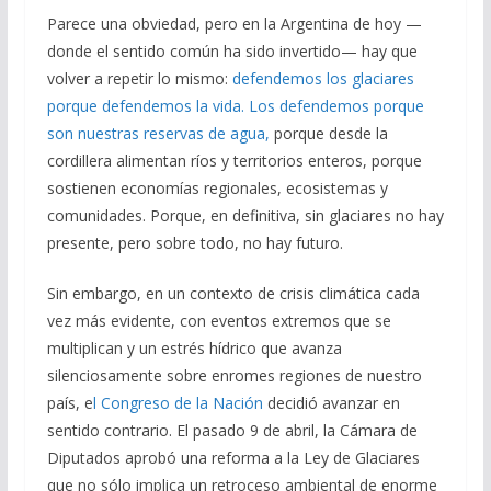
b
gr
s
l
p
Parece una obviedad, pero en la Argentina de hoy —
o
a
A
ar
donde el sentido común ha sido invertido— hay que
volver a repetir lo mismo:
defendemos los glaciares
o
m
p
ti
porque defendemos la vida. Los defendemos porque
k
p
r
son nuestras reservas de agua,
porque desde la
cordillera alimentan ríos y territorios enteros, porque
sostienen economías regionales, ecosistemas y
comunidades. Porque, en definitiva, sin glaciares no hay
presente, pero sobre todo, no hay futuro.
Sin embargo, en un contexto de crisis climática cada
vez más evidente, con eventos extremos que se
multiplican y un estrés hídrico que avanza
silenciosamente sobre enromes regiones de nuestro
país, e
l Congreso de la Nación
decidió avanzar en
sentido contrario. El pasado 9 de abril, la Cámara de
Diputados aprobó una reforma a la Ley de Glaciares
que no sólo implica un retroceso ambiental de enorme