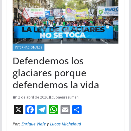
INTERNACIONALES
Defendemos los
glaciares porque
defendemos la vida
12 de abril de 2026
cubaenresumen
X
F
T
W
E
C
ac
el
h
m
o
Por:
Enrique Viale
y
Lucas Micheloud
e
e
at
ai
m