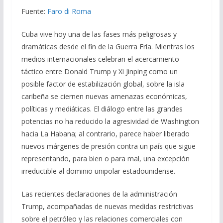
b
gr
s
l
p
Fuente:
Faro di Roma
o
a
A
ar
Cuba vive hoy una de las fases más peligrosas y
o
m
p
ti
dramáticas desde el fin de la Guerra Fría. Mientras los
k
p
r
medios internacionales celebran el acercamiento
táctico entre Donald Trump y Xi Jinping como un
posible factor de estabilización global, sobre la isla
caribeña se ciernen nuevas amenazas económicas,
políticas y mediáticas. El diálogo entre las grandes
potencias no ha reducido la agresividad de Washington
hacia La Habana; al contrario, parece haber liberado
nuevos márgenes de presión contra un país que sigue
representando, para bien o para mal, una excepción
irreductible al dominio unipolar estadounidense.
Las recientes declaraciones de la administración
Trump, acompañadas de nuevas medidas restrictivas
sobre el petróleo y las relaciones comerciales con