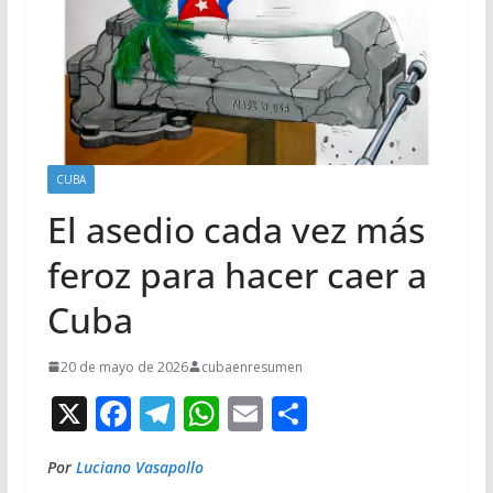
CUBA
El asedio cada vez más
feroz para hacer caer a
Cuba
20 de mayo de 2026
cubaenresumen
X
F
T
W
E
C
ac
el
h
m
o
Por
Luciano Vasapollo
e
e
at
ai
m