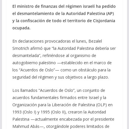
e
e
at
ai
m
El ministro de finanzas del régimen israelí ha pedido
el desmantelamiento de la Autoridad Palestina (AP)
b
gr
s
l
p
y la confiscación de todo el territorio de Cisjordania
o
a
A
ar
ocupada.
o
m
p
ti
En declaraciones provocadoras el lunes, Bezalel
k
p
r
Smotrich afirmó que “la Autoridad Palestina debería ser
desmantelada”, refiriéndose al organismo de
autogobierno palestino —establecido en el marco de
los “Acuerdos de Oslo”— como un obstáculo para la
seguridad del régimen y sus objetivos a largo plazo.
Los llamados “Acuerdos de Oslo”, un conjunto de
acuerdos fundamentales firmados entre Israel y la
Organización para la Liberación de Palestina (OLP) en
1993 (Oslo I) y 1995 (Oslo II), crearon la Autoridad
Palestina —actualmente encabezada por el presidente
Mahmud Abás—, otorgándole poderes limitados de