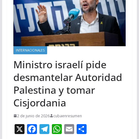
INTERNACIONALES
Ministro israelí pide
desmantelar Autoridad
Palestina y tomar
Cisjordania
2 de junio de 2026
cubaenresumen
X
F
T
W
E
C
ac
el
h
m
o