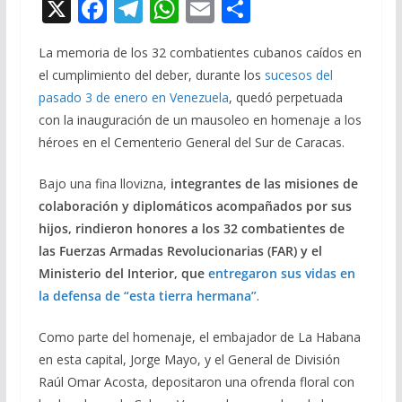
X
F
T
W
E
C
ac
el
h
m
o
La memoria de los 32 combatientes cubanos caídos en
e
e
at
ai
m
el cumplimiento del deber, durante los
sucesos del
b
gr
s
l
p
pasado 3 de enero en Venezuela
, quedó perpetuada
o
a
A
ar
con la inauguración de un mausoleo en homenaje a los
o
m
p
ti
héroes en el Cementerio General del Sur de Caracas.
k
p
r
Bajo una fina llovizna,
integrantes de las misiones de
colaboración y diplomáticos acompañados por sus
hijos, rindieron honores a los 32 combatientes de
las Fuerzas Armadas Revolucionarias (FAR) y el
Ministerio del Interior, que
entregaron sus vidas en
la defensa de “esta tierra hermana”
.
Como parte del homenaje, el embajador de La Habana
en esta capital, Jorge Mayo, y el General de División
Raúl Omar Acosta, depositaron una ofrenda floral con