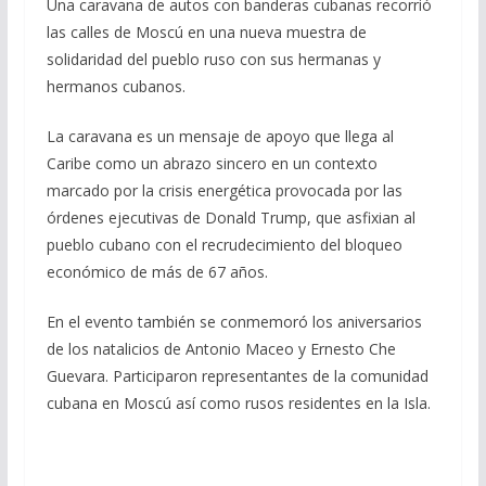
Una caravana de autos con banderas cubanas recorrió
e
e
at
ai
m
las calles de Moscú en una nueva muestra de
b
gr
s
l
p
solidaridad del pueblo ruso con sus hermanas y
o
a
A
ar
hermanos cubanos.
o
m
p
ti
La caravana es un mensaje de apoyo que llega al
k
p
r
Caribe como un abrazo sincero en un contexto
marcado por la crisis energética provocada por las
órdenes ejecutivas de Donald Trump, que asfixian al
pueblo cubano con el recrudecimiento del bloqueo
económico de más de 67 años.
En el evento también se conmemoró los aniversarios
de los natalicios de Antonio Maceo y Ernesto Che
Guevara. Participaron representantes de la comunidad
cubana en Moscú así como rusos residentes en la Isla.