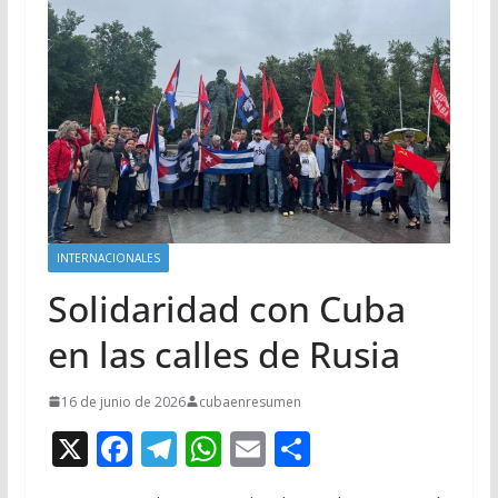
INTERNACIONALES
Solidaridad con Cuba
en las calles de Rusia
16 de junio de 2026
cubaenresumen
X
F
T
W
E
C
ac
el
h
m
o