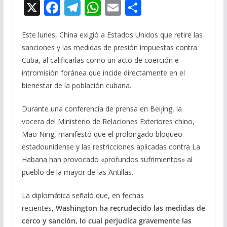
X
F
T
W
E
C
ac
el
h
m
o
e
e
at
ai
m
Este lunes, China exigió a Estados Unidos que retire las
sanciones y las medidas de presión impuestas contra
b
gr
s
l
p
Cuba, al calificarlas como un acto de coerción e
o
a
A
ar
intromisión foránea que incide directamente en el
o
m
p
ti
bienestar de la población cubana.
k
p
r
Durante una conferencia de prensa en Beijing, la
vocera del Ministerio de Relaciones Exteriores chino,
Mao Ning, manifestó que el prolongado bloqueo
estadounidense y las restricciones aplicadas contra La
Habana han provocado «profundos sufrimientos» al
pueblo de la mayor de las Antillas.
La diplomática señaló que, en fechas
recientes,
Washington ha recrudecido las medidas de
cerco y sanción, lo cual perjudica gravemente las