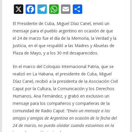
X
F
T
W
E
C
ac
el
h
m
o
El Presidente de Cuba, Miguel Díaz Canel, envió un
e
e
at
ai
m
mensaje para el pueblo argentino en ocasión de que
b
gr
s
l
p
el 24 de marzo fue el día de la Memoria, la Verdad y la
o
a
A
ar
Justicia, en el que respaldó a las Madres y Abuelas de
o
m
p
ti
Plaza de Mayo, y a los 30 mil desaparecidos.
k
p
r
En el marco del Coloquio Internacional Patria, que se
realizó en La Habana, el presidente de Cuba, Miguel
Díaz Canel, recibió a la presidenta de la Asociación Civil
Caput por la Cultura, la Comunicación y los Derechos
Humanos, Ana Fernández, y grabó en exclusivo un
mensaje para los compañeros y compañeras de la
comunidad de Radio Caput:
“Envío un mensaje a los
amigos y amigas de Argentina en ocasión de la fecha del
24 de marzo, no puedo olvidar cuando estuvimos en la