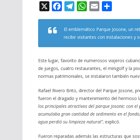
X
F
T
W
E
C
ac
el
h
m
o
e
e
at
ai
m
El emblemático Parque Josone, un ret
b
gr
s
l
p
recibir visitantes con instalaciones y 
o
a
A
ar
o
m
p
ti
Este lugar, favorito de numerosos viajeros cubano
k
p
r
de juegos, cuatro restaurantes, el minigolf y la pi
normas patrimoniales, se instalaron también nuevas
Rafael Rivero Brito, director del Parque Josone, p
fueron el dragado y mantenimiento del hermoso la
los principales atractivos del parque Josone; con el
acumulaba gran cantidad de sedimento en el fondo, 
agua perdió su limpieza natural”,
explicó.
Fueron reparadas además las estructuras que sost