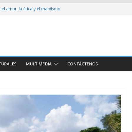
 el amor, la ética y el marxismo
 impacta fuertemente el acceso a
enciales
bajador y rebaja relación diplomática con
on consecuencia del bloqueo, denuncia Cuba
ota del Norte rechazan hostilidad de EEUU
TURALES
MULTIMEDIA
CONTÁCTENOS