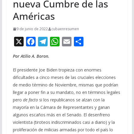
nueva Cumbre de las
Américas
9 de junio de 2022
cubaenresumen
X
F
T
W
E
C
ac
el
h
m
o
Por Atilio A. Boron.
e
e
at
ai
m
b
gr
s
l
p
El presidente Joe Biden tropieza con enormes
o
a
A
ar
dificultades a cinco meses de las cruciales elecciones
de medio término de Noviembre, mismas que podrían
o
m
p
ti
llegar a poner fin a su mandato, no en términos legales
k
p
r
pero
de facto
si los republicanos se alzan con la
mayoría en la Cámara de Representantes y ganan
algunos escaños más en el Senado. El desenfreno
violentista (tiroteos indiscriminados casi a diario) y la
proliferación de milicias armadas por todo el país lo