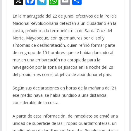
X
F
T
W
E
C
ac
el
h
m
o
e
e
at
ai
m
En la madrugada del 22 de junio, efectivos de la Policía
Nacional Revolucionaria detectan a un ciudadano en la
b
gr
s
l
p
costa, próximo a la termoeléctrica de Santa Cruz del
o
a
A
ar
Norte, Mayabeque, con quemaduras por el sol y
o
m
p
ti
síntomas de deshidratación, quien refirió formar parte
de un grupo de 15 hombres que se habían lanzado al
k
p
r
mar en una embarcación no apropiada para la
navegación por la zona de Jibacoa en la noche del 20
del propio mes con el objetivo de abandonar el país.
Según sus declaraciones en horas de la mañana del 21
ese medio naval se había hundido a una distancia
considerable de la costa.
A partir de esta información, de inmediato se envió una
unidad de superficie de las Tropas Guardafronteras, un
medio aéreo de las Fuerzas Armadas Revolucionarias y