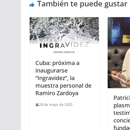
También te puede gustar
Cuba: próxima a
inaugurarse
“Ingravidez”, la
muestra personal de
Ramiro Zardoya
Patric
plasm
28 de mayo de 2025
testi
conci
fundac