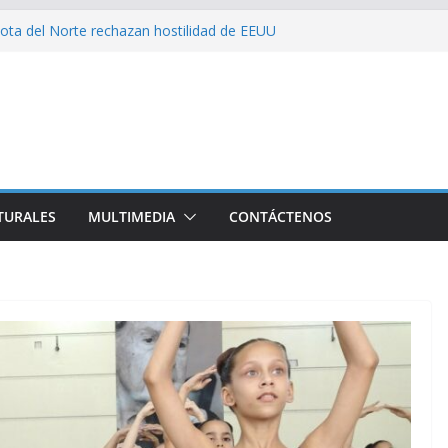
ota del Norte rechazan hostilidad de EEUU
 el amor, la ética y el marxismo
 impacta fuertemente el acceso a
enciales
bajador y rebaja relación diplomática con
on consecuencia del bloqueo, denuncia Cuba
TURALES
MULTIMEDIA
CONTÁCTENOS