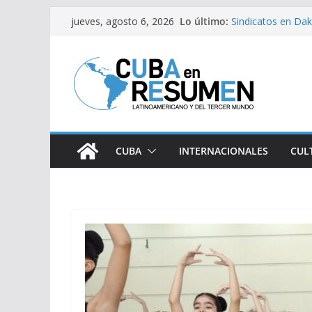
Saltar
Lo último:
Sindicatos en Dak
jueves, agosto 6, 2026
al
vs Cuba
Fidel Castro sobre
contenido
Bloqueo de EE.UU
medicamentos es
Brasil retira a em
Argentina
Caídas del SEN s
CUBA
INTERNACIONALES
CUL