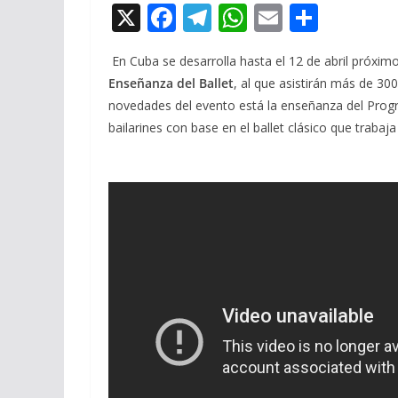
X
F
T
W
E
C
ac
el
h
m
o
En Cuba se desarrolla hasta el 12 de abril próxim
e
e
at
ai
m
Enseñanza del Ballet
, al que asistirán más de 30
b
gr
s
l
p
novedades del evento está la enseñanza del Prog
o
a
A
ar
bailarines con base en el ballet clásico que trabaja
o
m
p
ti
k
p
r