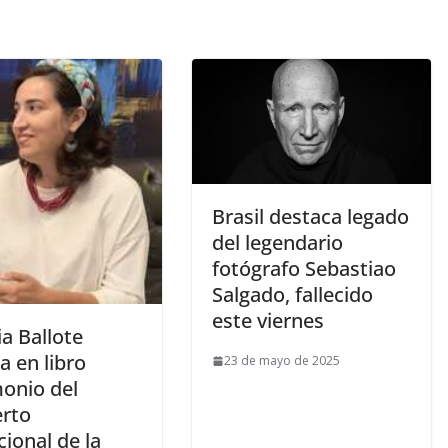
Brasil destaca legado
del legendario
fotógrafo Sebastiao
Salgado, fallecido
este viernes
ia Ballote
a en libro
23 de mayo de 2025
monio del
erto
ional de la