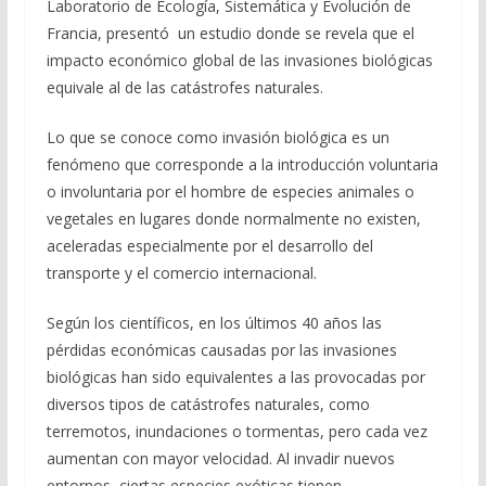
Laboratorio de Ecología, Sistemática y Evolución de
b
gr
s
l
p
Francia, presentó un estudio donde se revela que el
o
a
A
ar
impacto económico global de las invasiones biológicas
o
m
p
ti
equivale al de las catástrofes naturales.
k
p
r
Lo que se conoce como invasión biológica es un
fenómeno que corresponde a la introducción voluntaria
o involuntaria por el hombre de especies animales o
vegetales en lugares donde normalmente no existen,
aceleradas especialmente por el desarrollo del
transporte y el comercio internacional.
Según los científicos, en los últimos 40 años las
pérdidas económicas causadas por las invasiones
biológicas han sido equivalentes a las provocadas por
diversos tipos de catástrofes naturales, como
terremotos, inundaciones o tormentas, pero cada vez
aumentan con mayor velocidad. Al invadir nuevos
entornos, ciertas especies exóticas tienen