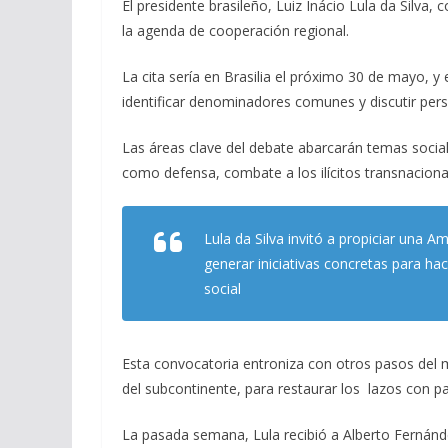
b
gr
s
l
p
El presidente brasileño, Luiz Inácio Lula da Silva
o
a
A
ar
la agenda de cooperación regional.
o
m
p
ti
La cita sería en Brasilia el próximo 30 de mayo, 
k
p
r
identificar denominadores comunes y discutir persp
Las áreas clave del debate abarcarán temas social
como defensa, combate a los ilícitos transnacional
Lula da Silva invitó a propiciar una 
generar iniciativas concretas para hace
social
Esta convocatoria entroniza con otros pasos del 
del subcontinente, para restaurar los lazos con pa
La pasada semana, Lula recibió a Alberto Fernánd