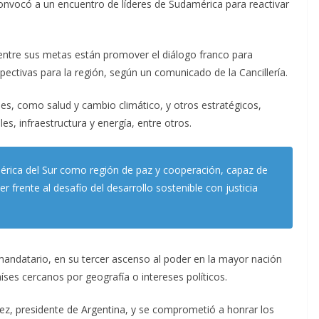
, convocó a un encuentro de líderes de Sudamérica para reactivar
y entre sus metas están promover el diálogo franco para
ectivas para la región, según un comunicado de la Cancillería.
es, como salud y cambio climático, y otros estratégicos,
es, infraestructura y energía, entre otros.
América del Sur como región de paz y cooperación, capaz de
r frente al desafío del desarrollo sostenible con justicia
mandatario, en su tercer ascenso al poder en la mayor nación
íses cercanos por geografía o intereses políticos.
ez, presidente de Argentina, y se comprometió a honrar los