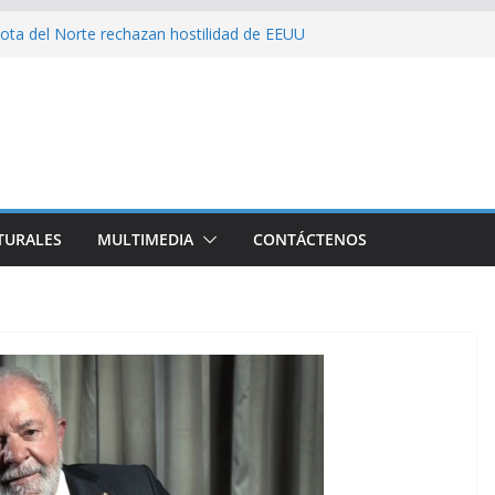
ota del Norte rechazan hostilidad de EEUU
 el amor, la ética y el marxismo
 impacta fuertemente el acceso a
enciales
bajador y rebaja relación diplomática con
on consecuencia del bloqueo, denuncia Cuba
TURALES
MULTIMEDIA
CONTÁCTENOS