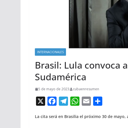
INTERNACIONALES
Brasil: Lula convoca 
Sudamérica
5 de mayo de 2023
cubaenresumen
X
F
T
W
E
C
ac
el
h
m
o
e
e
at
ai
m
La cita será en Brasilia el próximo 30 de mayo, 