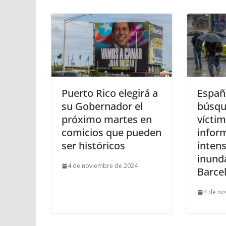
Puerto Rico elegirá a
Españ
su Gobernador el
búsqu
próximo martes en
víctim
comicios que pueden
infor
ser históricos
intens
inund
4 de noviembre de 2024
Barce
4 de no