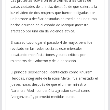
Las protestas volvieron este viernes a las calles de
e
e
at
ai
m
varias ciudades de la India, después de que saliera a la
b
gr
s
l
p
luz el video de dos mujeres que fueron obligadas por
o
a
A
ar
un hombre a desfilar desnudas en medio de una turba,
o
m
p
ti
hecho ocurrido en el estado de Manipur (noreste),
afectado por una ola de violencia étnica.
k
p
r
El suceso tuvo lugar el pasado 4 de mayo, pero fue
revelado en las redes sociales este miércoles,
desatando manifestaciones y duras críticas por
miembros del Gobierno y de la oposición.
El principal sospechoso, identificado como Khuirem
Herodas, integrante de la etnia Meitei, fue arrestado el
jueves horas después de que el primer ministro
Narendra Modi, condenó la agresión sexual como
“vergonzosa” y prometió medidas duras.