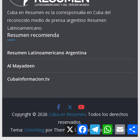
Cuba en Resumen es la corresponsalía en Cuba del
reconocido medio de prensa argentino Resumen
Latinoamericano.
Resumen recomienda
Resumen Latinoamericano Argentina
Al Mayadeen
Cubainformacion.tv
Copyright © 2026
Cuba en Resumen
. Todos los derechos
reservados.
X
F
T
W
E
Tema:
ColorMag
por ThemeGrill. Funciona con
WordPress
.
a
e
h
m
c
l
a
a