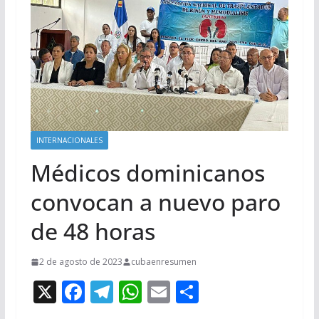
INTERNACIONALES
Médicos dominicanos
convocan a nuevo paro
de 48 horas
2 de agosto de 2023
cubaenresumen
X
F
T
W
E
C
ac
el
h
m
o