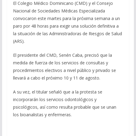
El Colegio Médico Dominicano (CMD) y el Consejo
e
e
at
ai
m
Nacional de Sociedades Médicas Especializada
b
gr
s
l
p
convocaron este martes para la próxima semana a un
o
a
A
ar
paro por 48 horas para exigir una solución definitiva a
o
m
p
ti
la situación de las Administradoras de Riesgos de Salud
(ARS).
k
p
r
El presidente del CMD, Senén Caba, precisó que la
medida de fuerza de los servicios de consultas y
procedimientos electivos a nivel público y privado se
llevará a cabo el próximo 10 y 11 de agosto.
A su vez, el titular señaló que a la protesta se
incorporarán los servicios odontológicos y
psicológicos, así como resulta probable que se unan
los bioanalistas y enfermeras.