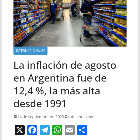
INTERNACIONALES
La inflación de agosto
en Argentina fue de
12,4 %, la más alta
desde 1991
14 de septiembre de 2023
cubaenresumen
X
F
T
W
E
C
ac
el
h
m
o