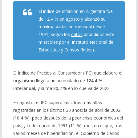
e
e
at
ai
m
El índice de inflación en Argentina fue
b
gr
s
l
p
de 12,4 % en agosto y alcanzó su
o
a
A
ar
máxima variación mensual desde
1991, según los
datos
difundidos este
o
m
p
ti
miércoles por el Instituto Nacional de
k
p
r
Estadística y Censos (Indec).
El Índice de Precios al Consumidor (IPC) que elabora el
organismo llegó a un acumulado de
124,4 %
interanual
, y suma 80,2 % en lo que va de 2023.
En agosto, el IPC superó las cifras más altas
registradas en los últimos 30 años: la de abril de 2002
(10,4 %), poco después de la peor crisis económica del
país; y la de marzo de 1991 (11 %), mes en el que, tras
varios meses de hiperinflación, el Gobierno de Carlos