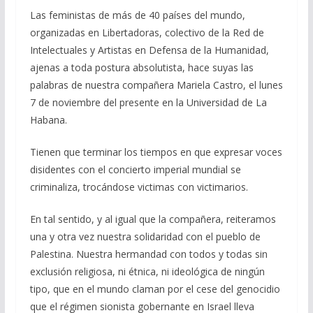
e
e
at
ai
m
Las feministas de más de 40 países del mundo,
organizadas en Libertadoras, colectivo de la Red de
b
gr
s
l
p
Intelectuales y Artistas en Defensa de la Humanidad,
o
a
A
ar
ajenas a toda postura absolutista, hace suyas las
o
m
p
ti
palabras de nuestra compañera Mariela Castro, el lunes
7 de noviembre del presente en la Universidad de La
k
p
r
Habana.
Tienen que terminar los tiempos en que expresar voces
disidentes con el concierto imperial mundial se
criminaliza, trocándose victimas con victimarios.
En tal sentido, y al igual que la compañera, reiteramos
una y otra vez nuestra solidaridad con el pueblo de
Palestina. Nuestra hermandad con todos y todas sin
exclusión religiosa, ni étnica, ni ideológica de ningún
tipo, que en el mundo claman por el cese del genocidio
que el régimen sionista gobernante en Israel lleva