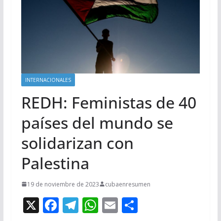
INTERNACIONALES
REDH: Feministas de 40
países del mundo se
solidarizan con
Palestina
19 de noviembre de 2023
cubaenresumen
X
F
T
W
E
C
ac
el
h
m
o