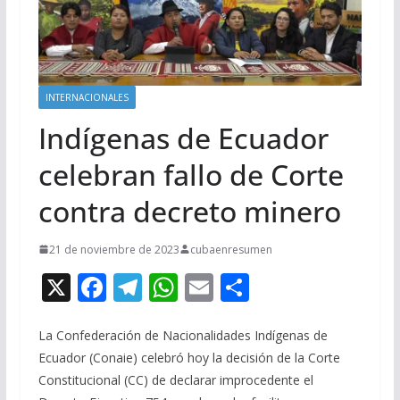
INTERNACIONALES
Indígenas de Ecuador
celebran fallo de Corte
contra decreto minero
21 de noviembre de 2023
cubaenresumen
X
F
T
W
E
C
ac
el
h
m
o
e
e
at
ai
m
La Confederación de Nacionalidades Indígenas de
Ecuador (Conaie) celebró hoy la decisión de la Corte
b
gr
s
l
p
Constitucional (CC) de declarar improcedente el