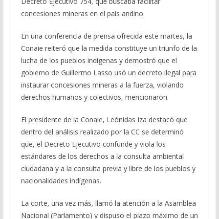
o
a
A
ar
Decreto Ejecutivo 754, que buscaba facilitar
o
m
p
ti
concesiones mineras en el país andino.
k
p
r
En una conferencia de prensa ofrecida este martes, la
Conaie reiteró que la medida constituye un triunfo de la
lucha de los pueblos indígenas y demostró que el
gobierno de Guillermo Lasso usó un decreto ilegal para
instaurar concesiones mineras a la fuerza, violando
derechos humanos y colectivos, mencionaron.
El presidente de la Conaie, Leónidas Iza destacó que
dentro del análisis realizado por la CC se determinó
que, el Decreto Ejecutivo confunde y viola los
estándares de los derechos a la consulta ambiental
ciudadana y a la consulta previa y libre de los pueblos y
nacionalidades indígenas.
La corte, una vez más, llamó la atención a la Asamblea
Nacional (Parlamento) y dispuso el plazo máximo de un