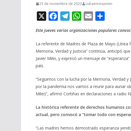
23 de noviembre de 2023
cubaenresumen
X
F
T
W
E
C
ac
el
h
m
o
Este jueves varias organizaciones populares convo
e
e
at
ai
m
b
gr
s
l
p
La referente de Madres de Plaza de Mayo (Línea 
o
a
A
ar
Memoria, Verdad y Justicia” continúa, anticipó que
Javier Milei, y expresó un mensaje de “esperanza
o
m
p
ti
país.
k
p
r
“Seguimos con la lucha por la Memoria, Verdad y
por la pandemia nos vamos a reunir para aunar idea
Milei)”, afirmó Cortiñas en declaraciones a radio N
La histórica referente de derechos humanos con
actual, pero convocó a “tomar todo con espera
“Las madres hemos demostrado esperanza yendo a 