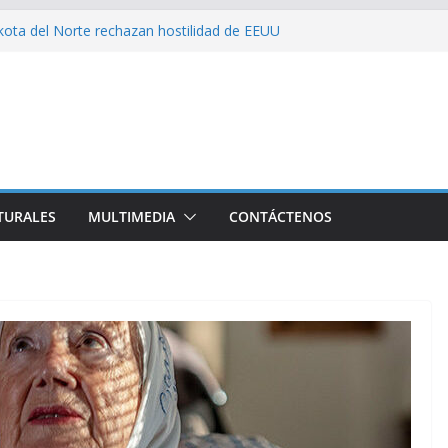
kota del Norte rechazan hostilidad de EEUU
e el amor, la ética y el marxismo
 impacta fuertemente el acceso a
enciales
mbajador y rebaja relación diplomática con
on consecuencia del bloqueo, denuncia Cuba
TURALES
MULTIMEDIA
CONTÁCTENOS