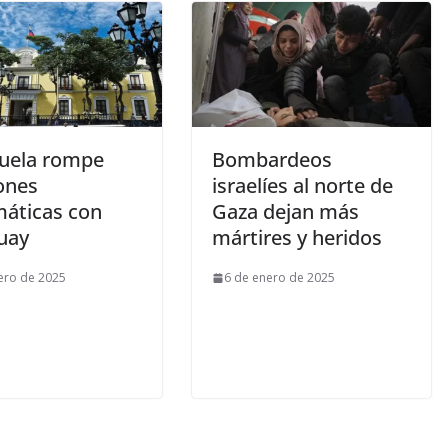
uela rompe
Bombardeos
ones
israelíes al norte de
máticas con
Gaza dejan más
uay
mártires y heridos
ero de 2025
6 de enero de 2025