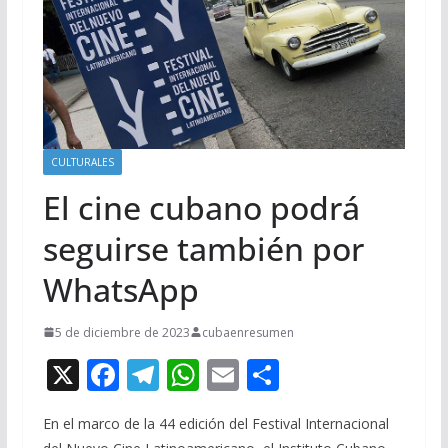
CULTURALES
El cine cubano podrá
seguirse también por
WhatsApp
5 de diciembre de 2023
cubaenresumen
X
F
T
W
E
C
ac
el
h
m
o
En el marco de la 44 edición del Festival Internacional
e
e
at
ai
m