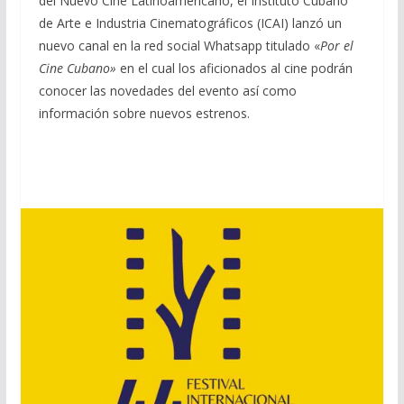
del Nuevo Cine Latinoamericano, el Instituto Cubano
b
gr
s
l
p
de Arte e Industria Cinematográficos (ICAI) lanzó un
o
a
A
ar
nuevo canal en la red social Whatsapp titulado «
Por el
o
m
p
ti
Cine Cubano»
en el cual los aficionados al cine podrán
conocer las novedades del evento así como
k
p
r
información sobre nuevos estrenos.