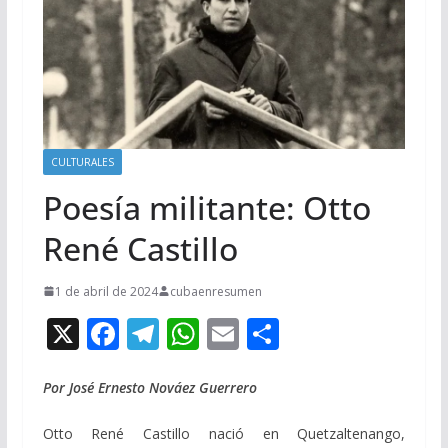
CULTURALES
Poesía militante: Otto
René Castillo
1 de abril de 2024
cubaenresumen
X
F
T
W
E
C
ac
el
h
m
o
e
e
at
ai
m
Por José Ernesto Nováez Guerrero
b
gr
s
l
p
Otto René Castillo nació en Quetzaltenango,