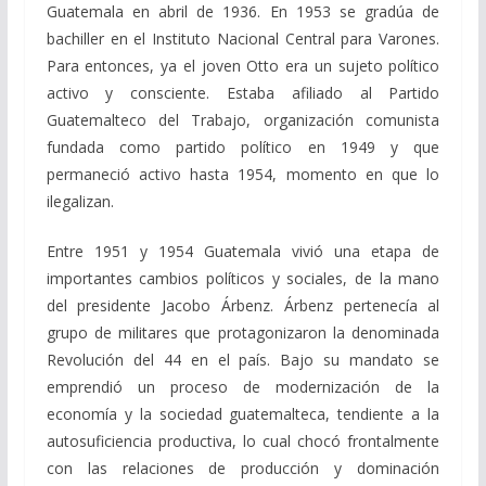
o
a
A
ar
Guatemala en abril de 1936. En 1953 se gradúa de
o
m
p
ti
bachiller en el Instituto Nacional Central para Varones.
Para entonces, ya el joven Otto era un sujeto político
k
p
r
activo y consciente. Estaba afiliado al Partido
Guatemalteco del Trabajo, organización comunista
fundada como partido político en 1949 y que
permaneció activo hasta 1954, momento en que lo
ilegalizan.
Entre 1951 y 1954 Guatemala vivió una etapa de
importantes cambios políticos y sociales, de la mano
del presidente Jacobo Árbenz. Árbenz pertenecía al
grupo de militares que protagonizaron la denominada
Revolución del 44 en el país. Bajo su mandato se
emprendió un proceso de modernización de la
economía y la sociedad guatemalteca, tendiente a la
autosuficiencia productiva, lo cual chocó frontalmente
con las relaciones de producción y dominación