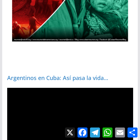
Argentinos en Cuba: Así pasa la vida…
X
F
T
W
E
a
e
h
m