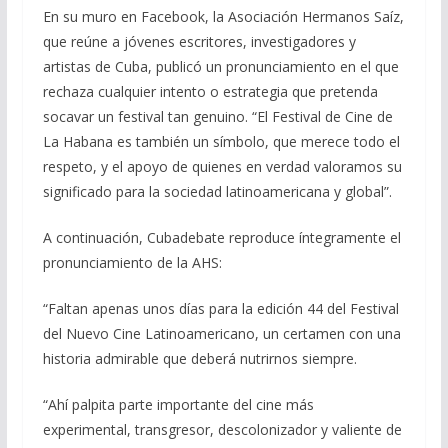
En su muro en Facebook, la Asociación Hermanos Saíz,
e
e
at
ai
m
que reúne a jóvenes escritores, investigadores y
b
gr
s
l
p
artistas de Cuba, publicó un pronunciamiento en el que
o
a
A
ar
rechaza cualquier intento o estrategia que pretenda
o
m
p
ti
socavar un festival tan genuino. “El Festival de Cine de
La Habana es también un símbolo, que merece todo el
k
p
r
respeto, y el apoyo de quienes en verdad valoramos su
significado para la sociedad latinoamericana y global”.
A continuación, Cubadebate reproduce íntegramente el
pronunciamiento de la AHS:
“Faltan apenas unos días para la edición 44 del Festival
del Nuevo Cine Latinoamericano, un certamen con una
historia admirable que deberá nutrirnos siempre.
“Ahí palpita parte importante del cine más
experimental, transgresor, descolonizador y valiente de