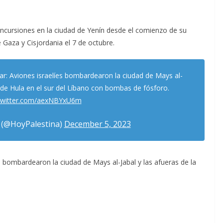
 incursiones en la ciudad de Yenín desde el comienzo de su
 Gaza y Cisjordania el 7 de octubre.
: Aviones israelíes bombardearon la ciudad de Mays al-
d de Hula en el sur del Líbano con bombas de fósforo.
.twitter.com/aexNBYxU6m
 (@HoyPalestina)
December 5, 2023
 bombardearon la ciudad de Mays al-Jabal y las afueras de la