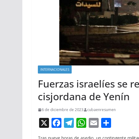
INTERNACIONALES
Fuerzas israelíes se r
cisjordana de Yenín
6 de diciembre de 2023
cubaenresumen
X
F
T
W
E
C
ac
el
h
m
o
Tras nueve horas de asedio, un contingente militar 