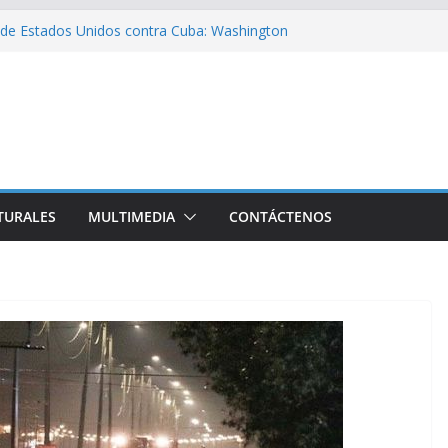
de Estados Unidos contra Cuba: Washington
ración militar con Rusia y China
ia hacia Cuba un nuevo cargamento de ayuda
l Libro y el legado editorial cubano
nsejo de Derechos Humanos condenan cerco
Va» llegará a 100 escuelitas cubanas
TURALES
MULTIMEDIA
CONTÁCTENOS