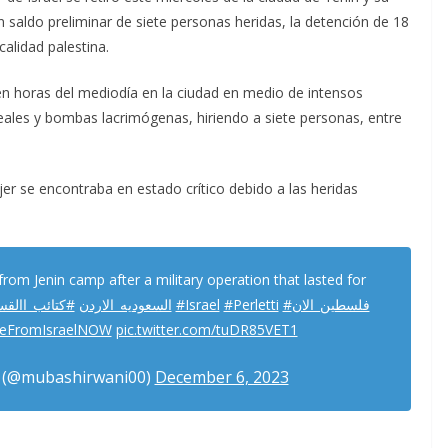
saldo preliminar de siete personas heridas, la detención de 18
calidad palestina.
en horas del mediodía en la ciudad en medio de intensos
eales y bombas lacrimógenas, hiriendo a siete personas, entre
jer se encontraba en estado crítico debido a las heridas
from Jenin camp after a military operation that lasted for
كتائب_االقسا
#السعوديه_الاردن
#Israel
#Perletti
#فلسطين_الان
neFromIsraelNOW
pic.twitter.com/tuDR85VET1
 (@mubashirwani00)
December 6, 2023