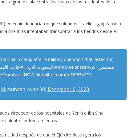
ones a gran escala contra las casas de los residentes de la
P) en Yenín denunciaron que soldados israelíes golpearon a
ania mientras intentaban transportar a los heridos desde el
from Jenin camp after a military operation that lasted for
كتائب_االقسا
#السعوديه_الاردن
#Israel
#Perletti
#فلسطين_الان
neFromIsraelNOW
pic.twitter.com/tuDR85VET1
 (@mubashirwani00)
December 6, 2023
gados alrededor de los hospitales de Yenín e Ibn Sina,
e violentos enfrentamientos.
lectricidad después de que el Ejército destruyera los