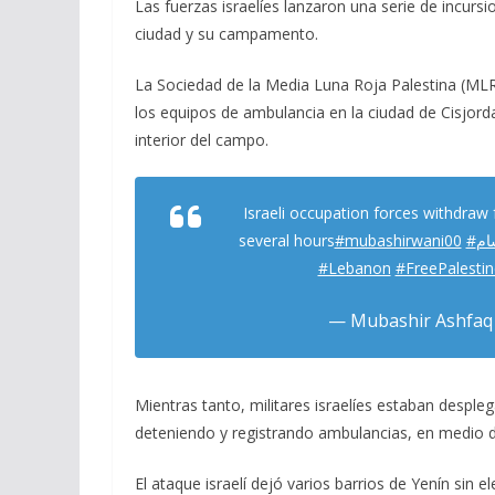
Las fuerzas israelíes lanzaron una serie de incursi
ciudad y su campamento.
La Sociedad de la Media Luna Roja Palestina (MLR
los equipos de ambulancia en la ciudad de Cisjord
interior del campo.
Israeli occupation forces withdraw 
several hours
#mubashirwani00
#م
#Lebanon
#FreePalesti
— Mubashir Ashfaq
Mientras tanto, militares israelíes estaban desple
deteniendo y registrando ambulancias, en medio d
El ataque israelí dejó varios barrios de Yenín sin e