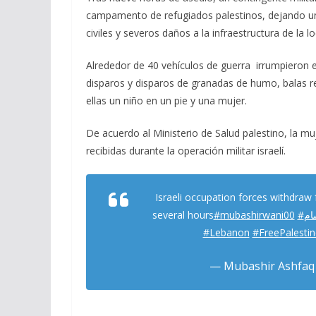
e
e
at
ai
m
campamento de refugiados palestinos, dejando un 
b
gr
s
l
p
civiles y severos daños a la infraestructura de la lo
o
a
A
ar
Alrededor de 40 vehículos de guerra irrumpieron 
o
m
p
ti
disparos y disparos de granadas de humo, balas r
k
p
r
ellas un niño en un pie y una mujer.
De acuerdo al Ministerio de Salud palestino, la mu
recibidas durante la operación militar israelí.
Israeli occupation forces withdraw 
several hours
#mubashirwani00
#م
#Lebanon
#FreePalesti
— Mubashir Ashfaq