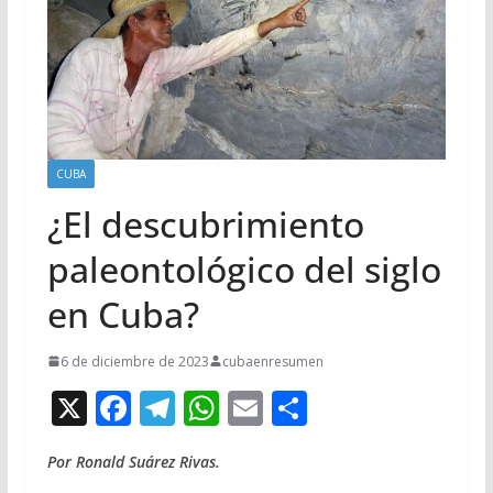
CUBA
¿El descubrimiento
paleontológico del siglo
en Cuba?
6 de diciembre de 2023
cubaenresumen
X
F
T
W
E
C
ac
el
h
m
o
Por Ronald Suárez Rivas.
e
e
at
ai
m