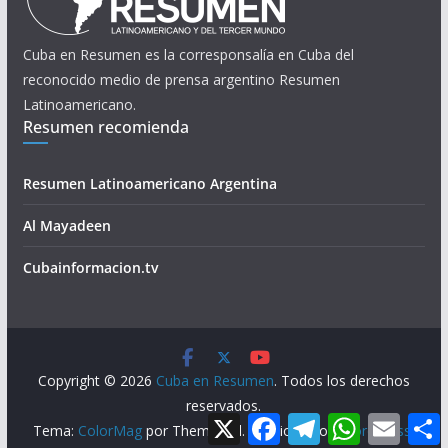
Cuba en Resumen es la corresponsalía en Cuba del
reconocido medio de prensa argentino Resumen
Latinoamericano.
Resumen recomienda
Resumen Latinoamericano Argentina
Al Mayadeen
Cubainformacion.tv
Copyright © 2026
Cuba en Resumen
. Todos los derechos
reservados.
X
F
T
W
E
Tema:
ColorMag
por ThemeGrill. Funciona con
WordPress
.
a
e
h
m