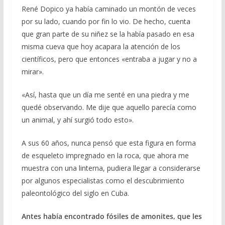
b
gr
s
l
p
René Dopico ya había caminado un montón de veces
o
a
A
ar
por su lado, cuando por fin lo vio. De hecho, cuenta
que gran parte de su niñez se la había pasado en esa
o
m
p
ti
misma cueva que hoy acapara la atención de los
k
p
r
científicos, pero que entonces «entraba a jugar y no a
mirar».
«Así, hasta que un día me senté en una piedra y me
quedé observando. Me dije que aquello parecía como
un animal, y ahí surgió todo esto».
A sus 60 años, nunca pensó que esta figura en forma
de esqueleto impregnado en la roca, que ahora me
muestra con una linterna, pudiera llegar a considerarse
por algunos especialistas como el descubrimiento
paleontológico del siglo en Cuba.
Antes había encontrado fósiles de amonites, que les