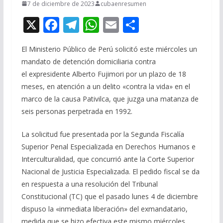
7 de diciembre de 2023
cubaenresumen
X
F
T
W
E
C
ac
el
h
m
o
El Ministerio Público de Perú solicitó este miércoles un
e
e
at
ai
m
mandato de detención domiciliaria contra
b
gr
s
l
p
el expresidente Alberto Fujimori por un plazo de 18
o
a
A
ar
meses, en atención a un delito «contra la vida» en el
o
m
p
ti
marco de la causa Pativilca, que juzga una matanza de
seis personas perpetrada en 1992.
k
p
r
La solicitud fue presentada por la Segunda Fiscalía
Superior Penal Especializada en Derechos Humanos e
Interculturalidad, que concurrió ante la Corte Superior
Nacional de Justicia Especializada. El pedido fiscal se da
en respuesta a una resolución del Tribunal
Constitucional (TC) que el pasado lunes 4 de diciembre
dispuso la «inmediata liberación» del exmandatario,
medida que se hizo efectiva este mismo miércoles.