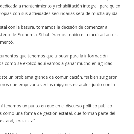
a dedicada a mantenimiento y rehabilitación integral, para quien
ropias con sus actividades secundarias será de mucha ayuda.
capital con la basura, tomamos la decisión de comenzar a
isterio de Economía. Si hubiéramos tenido esa facultad antes,
omentó.
cumentos que tenemos que tributar para la información
los como se explicó aquí vamos a ganar mucho en agilidad.
xiste un problema grande de comunicación, “si bien surgieron
nemos que empezar a ver las mipymes estatales junto con la
hí tenemos un punto en que en el discurso político público
 como una forma de gestión estatal, que forman parte del
tatal, socialista”.