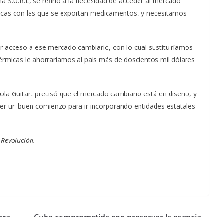
S.U.R.L, se refirió a la necesidad de acceder al mercado
micas con las que se exportan medicamentos, y necesitamos
 acceso a ese mercado cambiario, con lo cual sustituiríamos
térmicas le ahorraríamos al país más de doscientos mil dólares
ola Guitart precisó que el mercado cambiario está en diseño, y
ser un buen comienzo para ir incorporando entidades estatales
 Revolución.
rra
Cuba comprometida con preservar la esencia