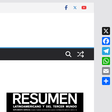
X
F
a
T
c
e
W
e
l
h
E
b
e
a
m
o
C
g
t
a
o
o
r
s
i
k
m
a
A
l