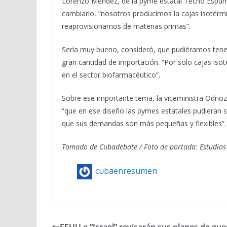
Lorenzo Méndez, de la pyme estatal Tecno Espuma 
cambiario, “nosotros producimos la cajas isotér
reaprovisionarnos de materias primas”.
Sería muy bueno, consideró, que pudiéramos tener
gran cantidad de importación. “Por solo cajas iso
en el sector biofarmacéutico”.
Sobre ese importante tema, la viceministra Odrioz
“que en ese diseño las pymes estatales pudieran 
que sus demandas son más pequeñas y flexibles”.
Tomado de Cubadebate / Foto de portada: Estudios
cubaenresumen
EEUU e “Israel” revisarán sus planes de gue