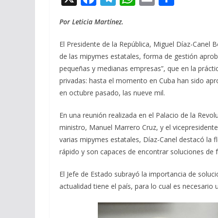
ac
el
h
m
o
Por Leticia Martínez.
e
e
at
ai
m
b
gr
s
l
p
El Presidente de la República, Miguel Díaz-Canel
o
a
A
ar
de las mipymes estatales, forma de gestión aproba
pequeñas y medianas empresas”, que en la prácti
o
m
p
ti
privadas: hasta el momento en Cuba han sido apr
k
p
r
en octubre pasado, las nueve mil.
En una reunión realizada en el Palacio de la Revo
ministro, Manuel Marrero Cruz, y el vicepresident
varias mipymes estatales, Díaz-Canel destacó la f
rápido y son capaces de encontrar soluciones de 
El Jefe de Estado subrayó la importancia de soluc
actualidad tiene el país, para lo cual es necesario