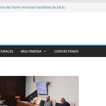
on consecuencia del bloqueo, denuncia Cuba
ota del Norte rechazan hostilidad de EEUU
 el amor, la ética y el marxismo
 impacta fuertemente el acceso a
enciales
bajador y rebaja relación diplomática con
TURALES
MULTIMEDIA
CONTÁCTENOS