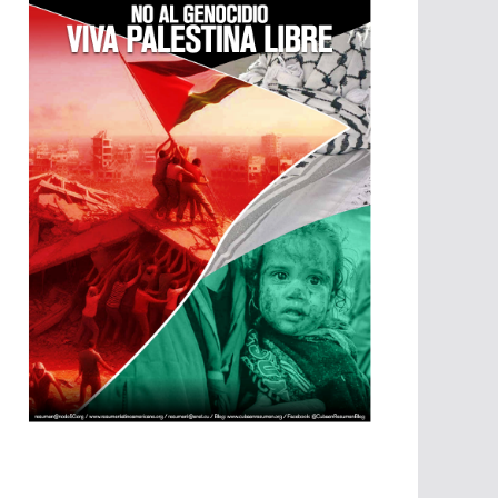
p
m
p
a
p
r
t
i
r