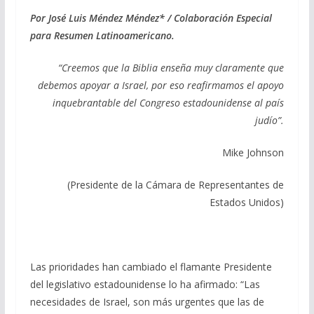
ac
el
h
m
o
e
e
at
ai
m
Por José Luis Méndez Méndez* / Colaboración Especial
para Resumen Latinoamericano.
b
gr
s
l
p
o
a
A
ar
“Creemos que la Biblia enseña muy claramente que
o
m
p
ti
debemos apoyar a Israel, por eso reafirmamos el apoyo
inquebrantable del Congreso estadounidense al país
k
p
r
judío”.
Mike Johnson
(Presidente de la Cámara de Representantes de
Estados Unidos)
Las prioridades han cambiado el flamante Presidente
del legislativo estadounidense lo ha afirmado: “Las
necesidades de Israel, son más urgentes que las de