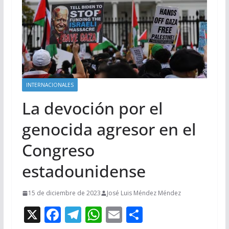
INTERNACIONALES
La devoción por el
genocida agresor en el
Congreso
estadounidense
15 de diciembre de 2023
José Luis Méndez Méndez
X
F
T
W
E
C