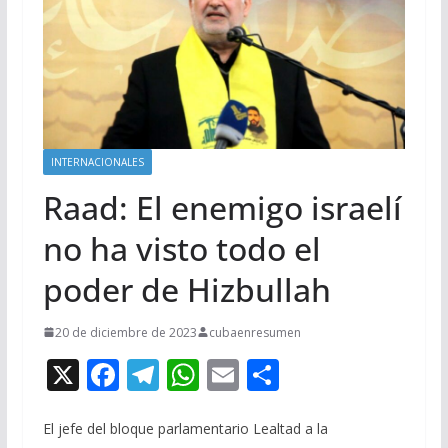
INTERNACIONALES
Raad: El enemigo israelí
no ha visto todo el
poder de Hizbullah
20 de diciembre de 2023
cubaenresumen
X
F
T
W
E
C
ac
el
h
m
o
e
e
at
ai
m
El jefe del bloque parlamentario Lealtad a la