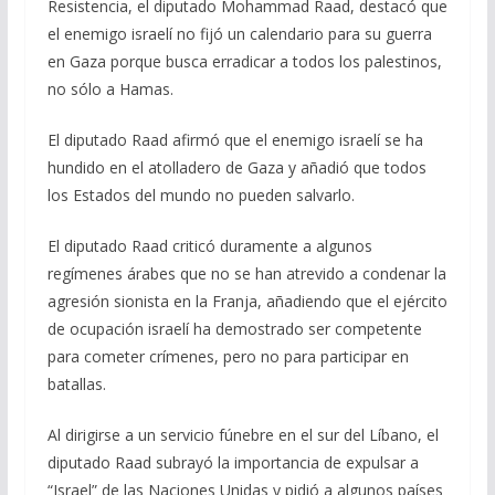
Resistencia, el diputado Mohammad Raad, destacó que
b
gr
s
l
p
el enemigo israelí no fijó un calendario para su guerra
o
a
A
ar
en Gaza porque busca erradicar a todos los palestinos,
o
m
p
ti
no sólo a Hamas.
k
p
r
El diputado Raad afirmó que el enemigo israelí se ha
hundido en el atolladero de Gaza y añadió que todos
los Estados del mundo no pueden salvarlo.
El diputado Raad criticó duramente a algunos
regímenes árabes que no se han atrevido a condenar la
agresión sionista en la Franja, añadiendo que el ejército
de ocupación israelí ha demostrado ser competente
para cometer crímenes, pero no para participar en
batallas.
Al dirigirse a un servicio fúnebre en el sur del Líbano, el
diputado Raad subrayó la importancia de expulsar a
“Israel” de las Naciones Unidas y pidió a algunos países