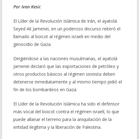
e
e
at
ai
m
Por Ivan Kesic
b
gr
s
l
p
El Líder de la Revolución Islámica de Irán, el ayatolá
o
a
A
ar
Seyed Ali Jamenei, en un poderoso discurso reiteró el
o
m
p
ti
llamado al boicot al régimen israelí en medio del
genocidio de Gaza.
k
p
r
Dirigiéndose a las naciones musulmanas, el ayatolá
Jamenei declaró que las exportaciones de petróleo y
otros productos básicos al régimen sionista deben
detenerse inmediatamente y al mismo tiempo pidió el
fin de los bombardeos en Gaza.
El Líder de la Revolución Islámica ha sido el defensor
más vocal del boicot contra el régimen israelí, lo que
puede allanar el terreno para la aniquilación de la
entidad ilegítima y la liberación de Palestina.