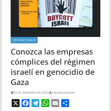
INTERNACIONALES
Conozca las empresas
cómplices del régimen
israelí en genocidio de
Gaza
20 de diciembre de 2023
cubaenresumen
X
F
T
W
E
C
ac
el
h
m
o