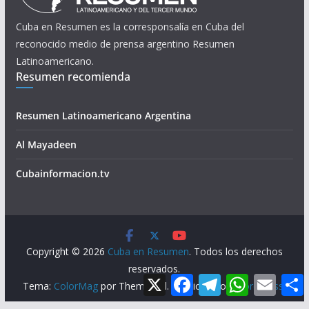
Cuba en Resumen es la corresponsalía en Cuba del
reconocido medio de prensa argentino Resumen
Latinoamericano.
Resumen recomienda
Resumen Latinoamericano Argentina
Al Mayadeen
Cubainformacion.tv
Copyright © 2026
Cuba en Resumen
. Todos los derechos
reservados.
X
F
T
W
E
Tema:
ColorMag
por ThemeGrill. Funciona con
WordPress
.
a
e
h
m
c
l
a
a