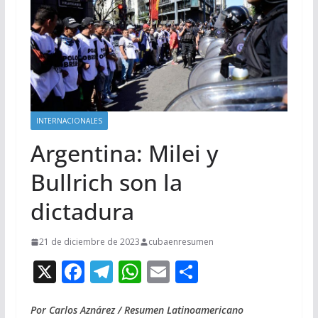
INTERNACIONALES
Argentina: Milei y
Bullrich son la
dictadura
21 de diciembre de 2023
cubaenresumen
X
F
T
W
E
C
ac
el
h
m
o
e
e
at
ai
m
Por Carlos Aznárez / Resumen Latinoamericano