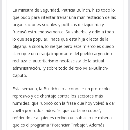
b
gr
s
l
p
La ministra de Seguridad, Patricia Bullrich, hizo todo lo
o
a
A
ar
que pudo para intentar frenar una manifestación de las
o
m
p
ti
organizaciones sociales y políticas de izquierda y
fracasó estruendosamente. Su soberbia y odio a todo
k
p
r
lo que sea popular, hace que esta hija dilecta de la
oligarquía criolla, lo niegue pero este miércoles quedó
claro que una franja importante del pueblo argentino
rechaza el autoritarismo neofascista de la actual
administración, y sobre todo del trío Milei-Bullrich-
Caputo.
Esta semana, la Bullrich dio a conocer un protocolo
represivo y de chantaje contra los sectores más
humildes, que rubricó con la frase que hoy volvió a dar
vuelta por todos lados: “el que corta no cobra”,
refiriéndose a quienes reciben un subsidio de miseria
que es el programa “Potenciar Trabajo”. Además,